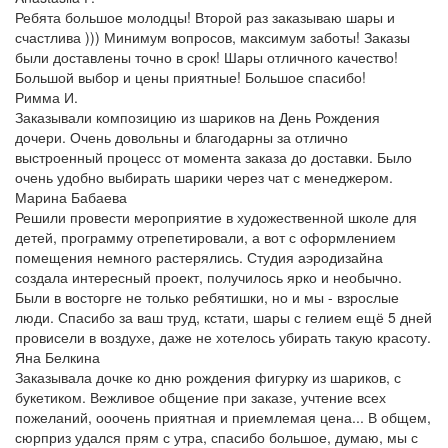
Ребята большое молодцы! Второй раз заказываю шары и
счастлива ))) Минимум вопросов, максимум заботы! Заказы
были доставлены точно в срок! Шары отличного качество!
Большой выбор и цены приятные! Большое спасибо!
Римма И.
Заказывали композицию из шариков на День Рождения
дочери. Очень довольны и благодарны за отлично
выстроенный процесс от момента заказа до доставки. Было
очень удобно выбирать шарики через чат с менеджером.
Марина Бабаева
Решили провести мероприятие в художественной школе для
детей, программу отрепетировали, а вот с оформлением
помещения немного растерялись. Студия аэродизайна
создала интересный проект, получилось ярко и необычно.
Были в восторге не только ребятишки, но и мы - взрослые
люди. Спасибо за ваш труд, кстати, шары с гелием ещё 5 дней
провисели в воздухе, даже не хотелось убирать такую красоту.
Яна Белкина
Заказывала дочке ко дню рождения фигурку из шариков, с
букетиком. Вежливое общение при заказе, учтение всех
пожеланий, ооочень приятная и приемлемая цена... В общем,
сюрприз удался прям с утра, спасибо большое, думаю, мы с