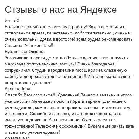
Отзывы о нас на
Я
ндексе
Инна С.
Большое спасибо за слаженную работу! Заказ доставили в
оговоренное время, качественно, доброжелательно , очень и
очень довольны, дочка в восторге! всем будем рекомендовать.
Спасибо! Успехов Вам!!!
Бугаевская Оксана
Заказывали шарики детям на День рождения - все получили
максимум положительных эмоций! Очень благодарна
сотрудникам Студии аэродизайна МосШарик за слаженную
работу и доброжелательное общение!!! И что не мало важно -
оперативная доставка!
Klemina Irina
Спасибо Вам огромное!!! Довольны! Вечером заявка - а утром
уже шарики) Менеджер помог выбрать вариант для нашего
руководителя, композиция понравилась всем - и имениннику,
и коллегам! Спасибо и за совет, и за оперативность, и за
именную надпись на большом шаре! Очень красиво и
торжественно! Телефончик сохранили)) Будем еще заказывать
и всем вас рекомендовать!
Anastasiia P.