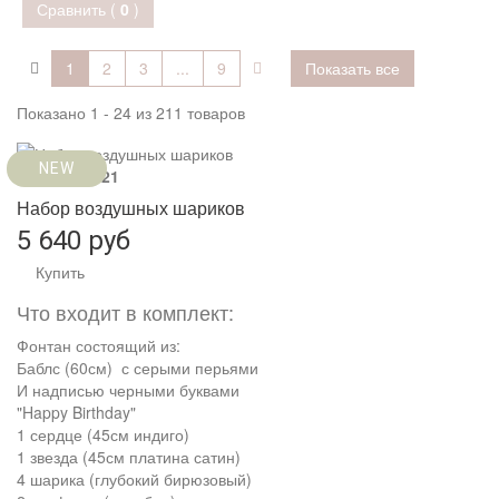
Сравнить (
0
)
1
2
3
...
9
Показать все
Показано 1 - 24 из 211 товаров
NEW
Артикул:
2121
Набор воздушных шариков
5 640 руб
Купить
Что входит в комплект:
Фонтан состоящий из:
Баблс (60см) с серыми перьями
И надписью черными буквами
"Happy Birthday"
1 сердце (45см индиго)
1 звезда (45см платина сатин)
4 шарика (глубокий бирюзовый)