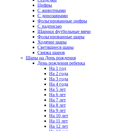
Цифры
С животными
С динозаврами
Фольгированные цифры
С надписью
Шарики футбольные мячи
Фольгированные шары
Ходячие шары
Светящиеся шары
Связка шаров
Шары на День рождения
День рождения ребенка
На 1 год
На 2 года
На 3 года
На 4 года
На 5 лет
На 6 лет
На 7 лет
На 8 лет
На 9 лет
На 10 лет
На 11 лет
На 12 лет