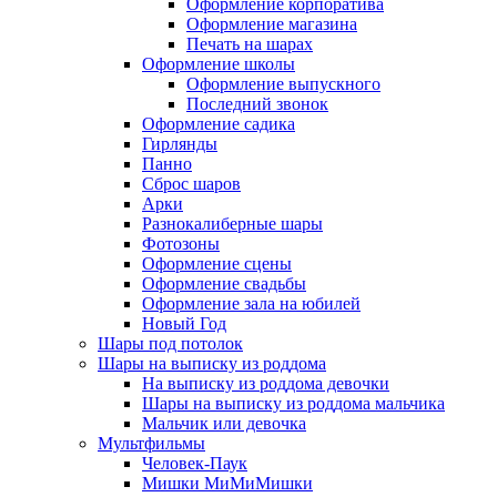
Оформление корпоратива
Оформление магазина
Печать на шарах
Оформление школы
Оформление выпускного
Последний звонок
Оформление садика
Гирлянды
Панно
Сброс шаров
Арки
Разнокалиберные шары
Фотозоны
Оформление сцены
Оформление свадьбы
Оформление зала на юбилей
Новый Год
Шары под потолок
Шары на выписку из роддома
На выписку из роддома девочки
Шары на выписку из роддома мальчика
Мальчик или девочка
Мультфильмы
Человек-Паук
Мишки МиМиМишки