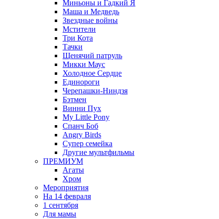
Миньоны и Гадкий Я
Маша и Медведь
Звездные войны
Мстители
Три Кота
Тачки
Щенячий патруль
Микки Маус
Холодное Сердце
Единороги
Черепашки-Ниндзя
Бэтмен
Винни Пух
My Little Pony
Спанч Боб
Angry Birds
Супер семейка
Другие мультфильмы
ПРЕМИУМ
Агаты
Хром
Мероприятия
На 14 февраля
1 сентября
Для мамы