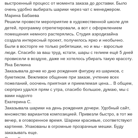
выстроенный процесс от момента заказа до доставки. Было
очень удобно выбирать шарики через чат с менеджером.
Марина Бабаева
Решили провести мероприятие в художественной школе для
детей, программу отрепетировали, а вот с оформлением
помещения немного растерялись. Студия аэродизайна
создала интересный проект, получилось ярко и необычно.
Были в восторге не только ребятишки, но и мы - взрослые
люди. Спасибо за ваш труд, кстати, шары с гелием ещё 5 дней
провисели в воздухе, даже не хотелось убирать такую красоту.
Яна Белкина
Заказывала дочке ко дню рождения фигурку из шариков, с
букетиком. Вежливое общение при заказе, учтение всех
пожеланий, ооочень приятная и приемлемая цена... В общем,
сюрприз удался прям с утра, спасибо большое, думаю, мы с
вами надолго
Екатерина С.
Заказывала шарики на день рождения дочери. Удобный сайт,
множество вариантов композицией. Привезли быстро, в тот же
вечер, в оговоренное время. Шарики красивые, соответствуют
картинке. Упакованы в огромные прозрачные мешки. Буду
заказывать еще.