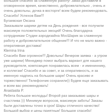
Большое спасибо за слаженную работу! Заказ доставили в
оговоренное время, качественно, доброжелательно , очень и
очень довольны, дочка в восторге! всем будем рекомендовать.
Спасибо! Успехов Вам!!!
Бугаевская Оксана
Заказывали шарики детям на День рождения - все получили
максимум положительных эмоций! Очень благодарна
сотрудникам Студии аэродизайна МосШарик за слаженную
работу и доброжелательное общение!!! И что не мало важно -
оперативная доставка!
Klemina Irina
Спасибо Вам огромное!!! Довольны! Вечером заявка - а утром
уже шарики) Менеджер помог выбрать вариант для нашего
руководителя, композиция понравилась всем - и имениннику,
и коллегам! Спасибо и за совет, и за оперативность, и за
именную надпись на большом шаре! Очень красиво и
торжественно! Телефончик сохранили)) Будем еще заказывать
и всем вас рекомендовать!
Anastasiia P.
Ребята большое молодцы! Второй раз заказываю шары и
счастлива ))) Минимум вопросов, максимум заботы! Заказы
были доставлены точно в срок! Шары отличного качество!
Большой выбор и цены приятные! Большое спасибо!