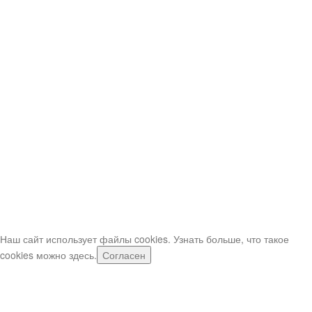
Безналичный расчёт для Юр. лиц.
Нюансы при заказе и доставке шаров
Заказывая воздушные шарики в нашем интернет-магазине, вы
можете воспользоваться выгодными условиями доставки. Мы
рекомендуем оформлять заказы заранее – за 2-3 дня, чтобы
получить свои шарики в нужный вам день и время.
Мы тщательно согласовываем детали каждого заказа и даем
возможность своим покупателям получить товары точно в срок.
Время доставки вы можете устанавливать сами с интервалом в 30
минут.
Если шары нужно срочно, звоните по телефонам (в рабочее
время)
Важно: при заказе свыше 5,000р (или при срочном заказе) -
оператор может попросить внести предоплату предоплата.
Наш сайт использует файлы cookies. Узнать больше, что такое
cookies можно
здесь
.
Согласен