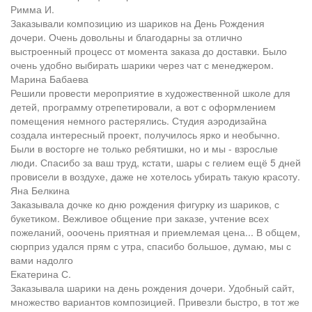
Римма И.
Заказывали композицию из шариков на День Рождения
дочери. Очень довольны и благодарны за отлично
выстроенный процесс от момента заказа до доставки. Было
очень удобно выбирать шарики через чат с менеджером.
Марина Бабаева
Решили провести мероприятие в художественной школе для
детей, программу отрепетировали, а вот с оформлением
помещения немного растерялись. Студия аэродизайна
создала интересный проект, получилось ярко и необычно.
Были в восторге не только ребятишки, но и мы - взрослые
люди. Спасибо за ваш труд, кстати, шары с гелием ещё 5 дней
провисели в воздухе, даже не хотелось убирать такую красоту.
Яна Белкина
Заказывала дочке ко дню рождения фигурку из шариков, с
букетиком. Вежливое общение при заказе, учтение всех
пожеланий, ооочень приятная и приемлемая цена... В общем,
сюрприз удался прям с утра, спасибо большое, думаю, мы с
вами надолго
Екатерина С.
Заказывала шарики на день рождения дочери. Удобный сайт,
множество вариантов композицией. Привезли быстро, в тот же