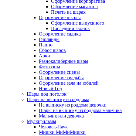
Оформление корпоратива
Оформление магазина
Печать на шарах
Оформление школы
Оформление выпускного
Последний звонок
Оформление садика
Гирлянды
Панно
Сброс шаров
Арки
Разнокалиберные шары
Фотозоны
Оформление сцены
Оформление свадьбы
Оформление зала на юбилей
Новый Год
Шары под потолок
Шары на выписку из роддома
На выписку из роддома девочки
Шары на выписку из роддома мальчика
Мальчик или девочка
Мультфильмы
Человек-Паук
Мишки МиМиМишки