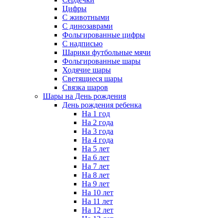
Цифры
С животными
С динозаврами
Фольгированные цифры
С надписью
Шарики футбольные мячи
Фольгированные шары
Ходячие шары
Светящиеся шары
Связка шаров
Шары на День рождения
День рождения ребенка
На 1 год
На 2 года
На 3 года
На 4 года
На 5 лет
На 6 лет
На 7 лет
На 8 лет
На 9 лет
На 10 лет
На 11 лет
На 12 лет