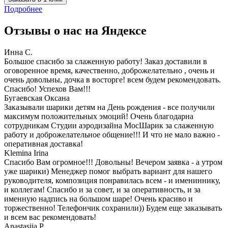
Подробнее
Отзывы о нас на
Я
ндексе
Инна С.
Большое спасибо за слаженную работу! Заказ доставили в
оговоренное время, качественно, доброжелательно , очень и
очень довольны, дочка в восторге! всем будем рекомендовать.
Спасибо! Успехов Вам!!!
Бугаевская Оксана
Заказывали шарики детям на День рождения - все получили
максимум положительных эмоций! Очень благодарна
сотрудникам Студии аэродизайна МосШарик за слаженную
работу и доброжелательное общение!!! И что не мало важно -
оперативная доставка!
Klemina Irina
Спасибо Вам огромное!!! Довольны! Вечером заявка - а утром
уже шарики) Менеджер помог выбрать вариант для нашего
руководителя, композиция понравилась всем - и имениннику,
и коллегам! Спасибо и за совет, и за оперативность, и за
именную надпись на большом шаре! Очень красиво и
торжественно! Телефончик сохранили)) Будем еще заказывать
и всем вас рекомендовать!
Anastasiia P.