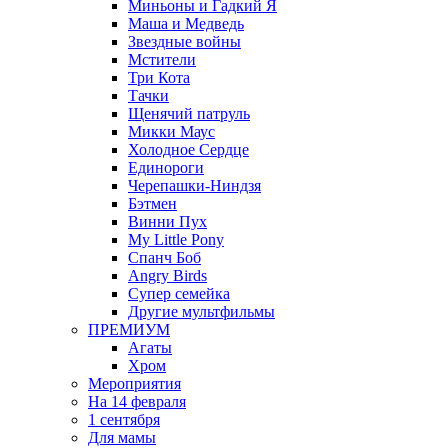
Миньоны и Гадкий Я
Маша и Медведь
Звездные войны
Мстители
Три Кота
Тачки
Щенячий патруль
Микки Маус
Холодное Сердце
Единороги
Черепашки-Ниндзя
Бэтмен
Винни Пух
My Little Pony
Спанч Боб
Angry Birds
Супер семейка
Другие мультфильмы
ПРЕМИУМ
Агаты
Хром
Мероприятия
На 14 февраля
1 сентября
Для мамы