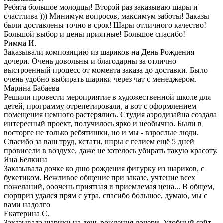
Ребята большое молодцы! Второй раз заказываю шары и
счастлива ))) Минимум вопросов, максимум заботы! Заказы
были доставлены точно в срок! Шары отличного качество!
Большой выбор и цены приятные! Большое спасибо!
Римма И.
Заказывали композицию из шариков на День Рождения
дочери. Очень довольны и благодарны за отлично
выстроенный процесс от момента заказа до доставки. Было
очень удобно выбирать шарики через чат с менеджером.
Марина Бабаева
Решили провести мероприятие в художественной школе для
детей, программу отрепетировали, а вот с оформлением
помещения немного растерялись. Студия аэродизайна создала
интересный проект, получилось ярко и необычно. Были в
восторге не только ребятишки, но и мы - взрослые люди.
Спасибо за ваш труд, кстати, шары с гелием ещё 5 дней
провисели в воздухе, даже не хотелось убирать такую красоту.
Яна Белкина
Заказывала дочке ко дню рождения фигурку из шариков, с
букетиком. Вежливое общение при заказе, учтение всех
пожеланий, ооочень приятная и приемлемая цена... В общем,
сюрприз удался прям с утра, спасибо большое, думаю, мы с
вами надолго
Екатерина С.
Заказывала шарики на день рождения дочери. Удобный сайт,