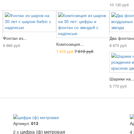
10 130 руб
Фонтан из...
Два фонтана
Композиция...
6 660 руб
8 670 руб
7 610 руб
7 410 руб
Шарики на..
5 770 руб
Артикул:
013
А
цифра (ф) метровая
2 x
4