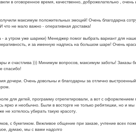
вили в оговоренное время, качественно, доброжелательно , очень и
 получили максимум положительных эмоций! Очень благодарна сот
 что не мало важно - оперативная доставка!
 - а утром уже шарики) Менеджер помог выбрать вариант для наше
 оперативность, и за именную надпись на большом шаре! Очень кра
ры и счастлива ))) Минимум вопросов, максимум заботы! Заказы б
е спасибо!
ия дочери. Очень довольны и благодарны за отлично выстроенный 
ером.
коле для детей, программу отрепетировали, а вот с оформлением
 ярко и необычно. Были в восторге не только ребятишки, но и мы -
е не хотелось убирать такую красоту.
ков, с букетиком. Вежливое общение при заказе, учтение всех пож
шое, думаю, мы с вами надолго