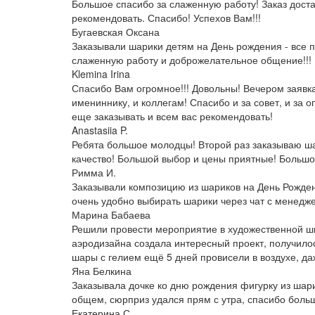
Большое спасибо за слаженную работу! Заказ доста
рекомендовать. Спасибо! Успехов Вам!!!
Бугаевская Оксана
Заказывали шарики детям на День рождения - все
слаженную работу и доброжелательное общение!!! И
Klemina Irina
Спасибо Вам огромное!!! Довольны! Вечером заявка
имениннику, и коллегам! Спасибо и за совет, и за
еще заказывать и всем вас рекомендовать!
Anastasiia P.
Ребята большое молодцы! Второй раз заказываю ша
качество! Большой выбор и цены приятные! Большо
Римма И.
Заказывали композицию из шариков на День Рожден
очень удобно выбирать шарики через чат с менедж
Марина Бабаева
Решили провести мероприятие в художественной ш
аэродизайна создала интересный проект, получилось
шары с гелием ещё 5 дней провисели в воздухе, даж
Яна Белкина
Заказывала дочке ко дню рождения фигурку из шари
общем, сюрприз удался прям с утра, спасибо боль
Екатерина С.