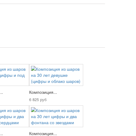
..
Композиция...
6 825 руб
..
Композиция...