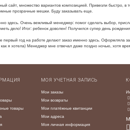
ый сайт, множество вариантов композицией. Привезли быстро, в т
ромные прозрачные мешки. Буду заказывать еще.
нно здесь. Очень вежливый менеджер: помог сделать выбор, присла
иметь дело! Итог: ребенок доволен! Получился супер день рождения
не первый год на работе делают заказ именно здесь. Оформляла з
ак я хотела) Менеджер мне отвечал даже поздно ночью, хотя врем
РМАЦИЯ
МОЯ УЧЕТНАЯ ЗАПИСЬ
К
Мои заказы
И
товары
Мои возвраты
рные товары
Мои платёжные квитанции
а
Мои адреса
М
я
Моя личная информация