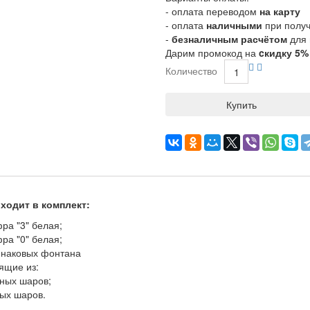
- оплата переводом
на карту
- оплата
наличными
при полу
-
безналичным расчётом
для 
Дарим промокод на
cкидку 5%
Количество
Купить
ходит в комплект:
ра "3" белая;
ра "0" белая;
инаковых фонтана
ящие из:
ных шаров;
ых шаров.