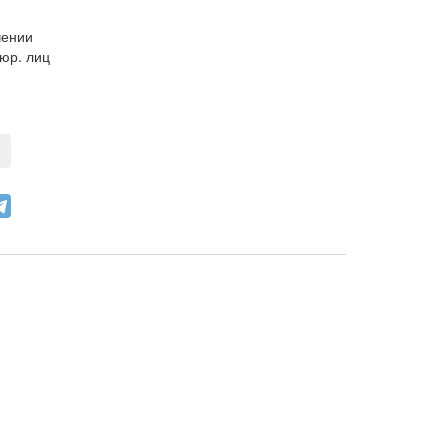
чении
юр. лиц