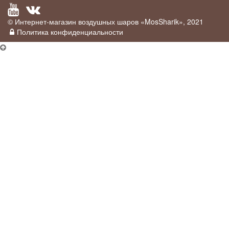
© Интернет-магазин воздушных шаров «MosSharik», 2021
Политика конфиденциальности
×
Промо-акция
У нас действует
скидка 5%
для постоянных клиентов, а так же для
тех клиентов кто оставит отзыв на Яндекс о нашей организации вот
тут:
Отзывы на Яндекс
.
Постоянным клиентом считается тот, кто оформил заказ у нас на
сайте любым удобным способом. Им мы дарим промокод которым
можно делиться с друзьями.
Мы возвращаем 5%
за опубликованный отзыв на Яндекс, вам
достаточно просто прислать скрин экрана с опубликованным
отзывом.
×
Условия доставки
×
Купить в 1 клик