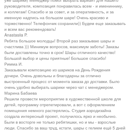
уже шарики) Менеджер помог выбрать вариант для нашего
руководителя, композиция понравилась всем - и имениннику,
и коллегам! Спасибо и за совет, и за оперативность, и за
именную надпись на большом шаре! Очень красиво и
торжественно! Телефончик сохранили)) Будем еще заказывать
и всем вас рекомендовать!
Anastasiia P.
Ребята большое молодцы! Второй раз заказываю шары и
счастлива ))) Минимум вопросов, максимум заботы! Заказы
были доставлены точно в срок! Шары отличного качество!
Большой выбор и цены приятные! Большое спасибо!
Римма И.
Заказывали композицию из шариков на День Рождения
дочери. Очень довольны и благодарны за отлично
выстроенный процесс от момента заказа до доставки. Было
очень удобно выбирать шарики через чат с менеджером.
Марина Бабаева
Решили провести мероприятие в художественной школе для
детей, программу отрепетировали, а вот с оформлением
помещения немного растерялись. Студия аэродизайна
создала интересный проект, получилось ярко и необычно.
Были в восторге не только ребятишки, но и мы - взрослые
люди. Спасибо за ваш труд, кстати, шары с гелием ещё 5 дней