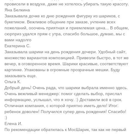
провисели в воздухе, даже не хотелось убирать такую красоту.
Яна Белкина
Заказывала дочке ко дню рождения фигурку из шариков, с
букетиком. Вежливое общение при заказе, учтение всех
пожеланий, ооочень приятная и приемлемая цена... В общем,
сюрприз удался прям с утра, спасибо большое, думаю, мы с
вами надолго
Екатерина С.
Заказывала шарики на день рождения дочери. Удобный сайт,
множество вариантов композицией. Привезли быстро, в тот же
вечер, в оговоренное время. Шарики красивые, соответствуют
картинке. Упакованы в огромные прозрачные мешки. Буду
заказывать еще.
Ольга К.
Добрый день! Очень рада, что шарики выбрала именно здесь.
Очень вежливый менеджер: помог сделать выбор, прислал
информацию, услышал, что я хочу. :) Доставили всё в срок.
Отличная компания, с которой приятно иметь дело! Итог:
ребенок доволен! Получился супер день рождения! Спасибо!
:)
Елена И.
По рекомендации обратилась к МосШарик, так как не первый