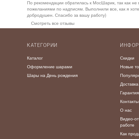
По рекомендации обратилась к МосШарик, так как не
пожеланиями по надписям. Выполнили все, как я хоте
добродушен. Спасибо за вашу работу)
Смотреть все отзывы
КАТЕГОРИИ
ИНФО
Каталог
Скидки
Оформление шарами
Новые т
Шары на День рождения
Популяр
Доставка
Гарантия
Контакты
О нас
Видео-от
работе
Как прод