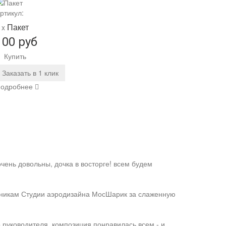
ртикул:
Пакет
 x
100 руб
Купить
Заказать в 1 клик
одробнее
чень довольны, дочка в восторге! всем будем
дникам Студии аэродизайна МосШарик за слаженную
 руководителя, композиция понравилась всем - и