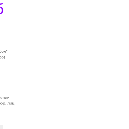
б
бол"
ро)
чении
юр. лиц