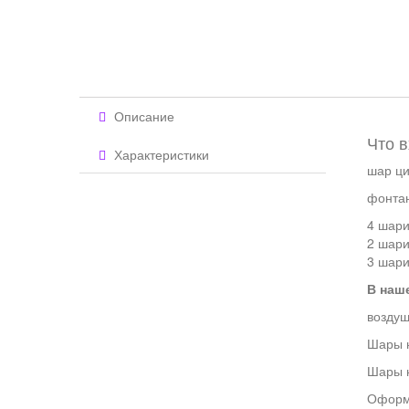
Описание
Что в
Характеристики
шар ци
фонтан
4 шари
2 шари
3 шари
В наш
воздуш
Шары 
Шары 
Оформ