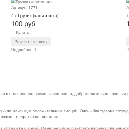
Артикул:
1771
А
Грузик (капитошка)
2 x
1
100 руб
Купить
Заказать в 1 клик
Подробнее
П
е
и в оговоренное время, качественно, доброжелательно , очень и о
олучили максимум положительных эмоций! Очень благодарна сотру
 важно - оперативная доставка!
 а утром уже шарики) Менеджер помог выбрать вариант для нашего