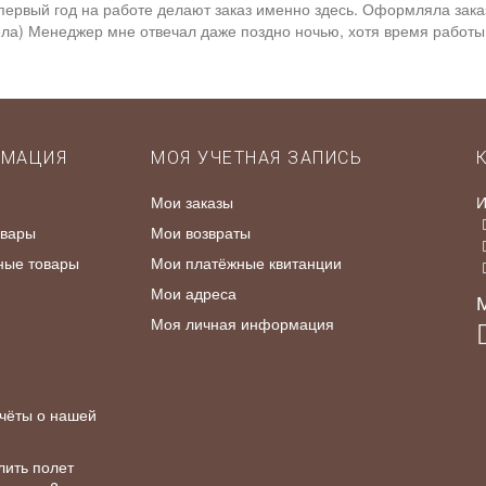
 первый год на работе делают заказ именно здесь. Оформляла зак
ла) Менеджер мне отвечал даже поздно ночью, хотя время работы 
РМАЦИЯ
МОЯ УЧЕТНАЯ ЗАПИСЬ
Мои заказы
И
овары
Мои возвраты
ные товары
Мои платёжные квитанции
Мои адреса
М
Моя личная информация
чёты о нашей
лить полет