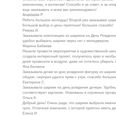
имениннику, и коллегам! Спасибо и за совет, и за о
еще заказывать и всем вас рекомендовать!
Anastasiia P.
Ребята большое молодцы! Второй раз заказываю шары 
Большой выбор и цены приятные! Большое спасибо!
Римма И.
Заказывали композицию из шариков на День Рождения
удобно выбирать шарики через чат с менеджером.
Марина Бабаева
Решили провести мероприятие в художественной шко
создала интересный проект, получилось ярко и необыч
дней провисели в воздухе, даже не хотелось убирать 
Яна Белкина
Заказывала дочке ко дню рождения фигурку из шарико
общем, сюрприз удался прям с утра, спасибо большо
Екатерина С.
Заказывала шарики на день рождения дочери. Удобный
соответствуют картинке. Упакованы в огромные прозр
Ольга К.
Добрый день! Очень рада, что шарики выбрала именно
срок. Отличная компания, с которой приятно иметь де
Елена И.