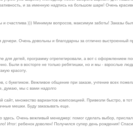
перативность, и за именную надпись на большом шаре! Очень краси
и счастлива ))) Минимум вопросов, максимум заботы! Заказы были
 дочери. Очень довольны и благодарны за отлично выстроенный пр
ле для детей, программу отрепетировали, а вот с оформлением п
но. Были в восторге не только ребятишки, но и мы - взрослые люди
такую красоту.
в, с букетиком. Вежливое общение при заказе, учтение всех пожел
е, думаю, мы с вами надолго
 сайт, множество вариантов композицией. Привезли быстро, в тот
ачные мешки. Буду заказывать еще.
 здесь. Очень вежливый менеджер: помог сделать выбор, прислал 
ло! Итог: ребенок доволен! Получился супер день рождения! Спасиб