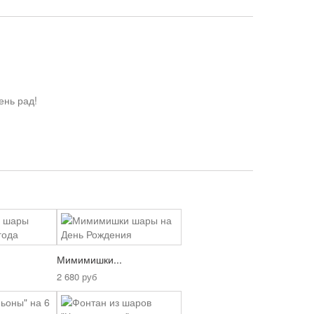
ень рад!
Мимимишки...
2 680 руб