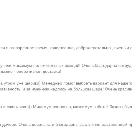
е
и в оговоренное время, качественно, доброжелательно , очень и о
олучили максимум положительных эмоций! Очень благодарна сотру
 важно - оперативная доставка!
 а утром уже шарики) Менеджер помог выбрать вариант для нашего
перативность, и за именную надпись на большом шаре! Очень краси
и счастлива ))) Минимум вопросов, максимум заботы! Заказы были
 дочери. Очень довольны и благодарны за отлично выстроенный пр