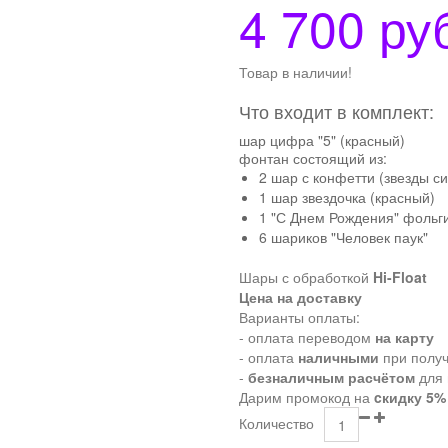
4 700 ру
Товар в наличии!
Что входит в комплект:
шар цифра "5" (красный)
фонтан состоящий из:
2 шар с конфетти (звезды с
1 шар звездочка (красный)
1 "С Днем Рождения" фольги
6 шариков "Человек паук"
Шары с обработкой
Hi-Float
Цена на доставку
Варианты оплаты:
- оплата переводом
на карту
- оплата
наличными
при полу
-
безналичным расчётом
для 
Дарим промокод на
cкидку 5%
Количество