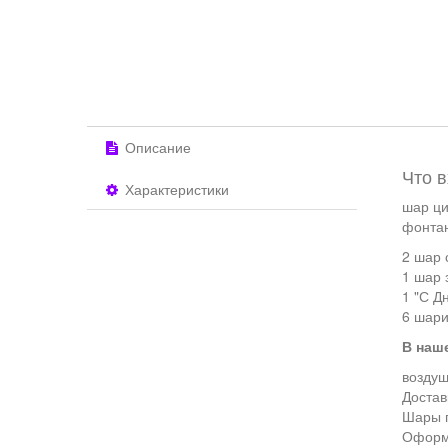
Описание
Что в
Характеристики
шар ци
фонтан
2 шар 
1 шар 
1 "С Д
6 шари
В наш
воздуш
Достав
Шары 
Оформ