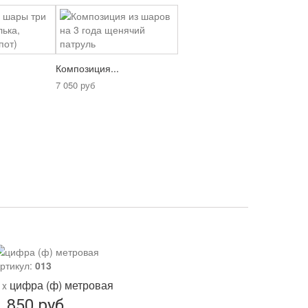
Композиция...
7 050 руб
ртикул:
013
цифра (ф) метровая
 x
1 850 руб