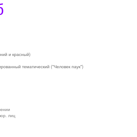
б
иний и красный)
рованный тематический ("Человек паук")
чении
юр. лиц