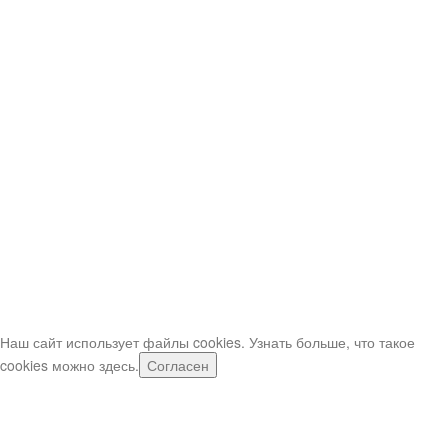
Безналичный расчёт для Юр. лиц.
Нюансы при заказе и доставке шаров
Заказывая воздушные шарики в нашем интернет-магазине, вы
можете воспользоваться выгодными условиями доставки. Мы
рекомендуем оформлять заказы заранее – за 2-3 дня, чтобы
получить свои шарики в нужный вам день и время.
Мы тщательно согласовываем детали каждого заказа и даем
возможность своим покупателям получить товары точно в срок.
Время доставки вы можете устанавливать сами с интервалом в 30
минут.
Если шары нужно срочно, звоните по телефонам (в рабочее
время)
Важно: при заказе свыше 5,000р (или при срочном заказе) -
оператор может попросить внести предоплату предоплата.
Наш сайт использует файлы cookies. Узнать больше, что такое
cookies можно
здесь
.
Согласен