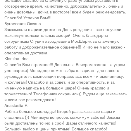
оговоренное время, качественно, доброжелательно , очень и
очень довольны, дочка в восторге! всем будем рекомендовать.
Спасибо! Успехов Вам!!!
Бугаевская Оксана
Заказывали шарики детям на День рождения - все получили
максимум положительных эмоций! Очень благодарна
сотрудникам Студии аэродизайна МосШарик за слаженную
работу и доброжелательное общение!!! И что не мало важно -
оперативная доставка!
Klemina Irina
Спасибо Вам огромное!!! Довольны! Вечером заявка - а утром
уже шарики) Менеджер помог выбрать вариант для нашего
руководителя, композиция понравилась всем - и имениннику,
и коллегам! Спасибо и за совет, и за оперативность, и за
именную надпись на большом шаре! Очень красиво и
торжественно! Телефончик сохранили)) Будем еще заказывать
и всем вас рекомендовать!
Anastasiia P.
Ребята большое молодцы! Второй раз заказываю шары и
счастлива ))) Минимум вопросов, максимум заботы! Заказы
были доставлены точно в срок! Шары отличного качество!
Большой выбор и цены приятные! Большое спасибо!