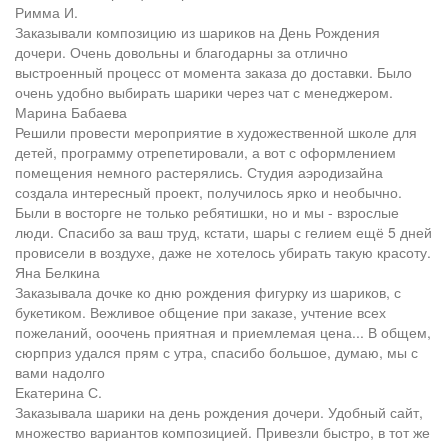
Римма И.
Заказывали композицию из шариков на День Рождения
дочери. Очень довольны и благодарны за отлично
выстроенный процесс от момента заказа до доставки. Было
очень удобно выбирать шарики через чат с менеджером.
Марина Бабаева
Решили провести мероприятие в художественной школе для
детей, программу отрепетировали, а вот с оформлением
помещения немного растерялись. Студия аэродизайна
создала интересный проект, получилось ярко и необычно.
Были в восторге не только ребятишки, но и мы - взрослые
люди. Спасибо за ваш труд, кстати, шары с гелием ещё 5 дней
провисели в воздухе, даже не хотелось убирать такую красоту.
Яна Белкина
Заказывала дочке ко дню рождения фигурку из шариков, с
букетиком. Вежливое общение при заказе, учтение всех
пожеланий, ооочень приятная и приемлемая цена... В общем,
сюрприз удался прям с утра, спасибо большое, думаю, мы с
вами надолго
Екатерина С.
Заказывала шарики на день рождения дочери. Удобный сайт,
множество вариантов композицией. Привезли быстро, в тот же