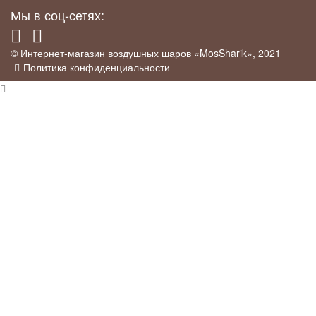
Мы в соц-сетях:
© Интернет-магазин воздушных шаров «MosSharik», 2021
Политика конфиденциальности
×
Промо-акция
У нас действует
скидка 5%
для постоянных клиентов, а так же для
тех клиентов кто оставит отзыв на Яндекс о нашей организации вот
тут:
Отзывы на Яндекс
.
Постоянным клиентом считается тот, кто оформил заказ у нас на
сайте любым удобным способом. Им мы дарим промокод которым
можно делиться с друзьями.
Мы возвращаем 5%
за опубликованный отзыв на Яндекс, вам
достаточно просто прислать скрин экрана с опубликованным
отзывом.
×
Условия доставки