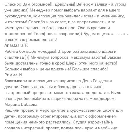
Спасибо Вам огромное!!! Довольны! Вечером заявка - а утром
уже шарики) Менеджер помог выбрать вариант для нашего
руководителя, композиция понравилась всем - и имениннику,
и коллегам! Спасибо и за совет, и за оперативность, и за
именную надпись на большом шаре! Очень красиво и
торжественно! Телефончик сохранили)) Будем еще заказывать
и всем вас рекомендовать!
Anastasiia P.
Ребята большое молодцы! Второй раз заказываю шары и
счастлива ))) Минимум вопросов, максимум заботы! Заказы
были доставлены точно в срок! Шары отличного качество!
Большой выбор и цены приятные! Большое спасибо!
Римма И.
Заказывали композицию из шариков на День Рождения
дочери. Очень довольны и благодарны за отлично
выстроенный процесс от момента заказа до доставки. Было
очень удобно выбирать шарики через чат с менеджером.
Марина Бабаева
Решили провести мероприятие в художественной школе для
детей, программу отрепетировали, а вот с оформлением
помещения немного растерялись. Студия аэродизайна
создала интересный проект, получилось ярко и необычно.