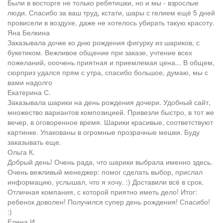
Были в восторге не только ребятишки, но и мы - взрослые
люди. Спасибо за ваш труд, кстати, шары с гелием ещё 5 дней
провисели в воздухе, даже не хотелось убирать такую красоту.
Яна Белкина
Заказывала дочке ко дню рождения фигурку из шариков, с
букетиком. Вежливое общение при заказе, учтение всех
пожеланий, ооочень приятная и приемлемая цена... В общем,
сюрприз удался прям с утра, спасибо большое, думаю, мы с
вами надолго
Екатерина С.
Заказывала шарики на день рождения дочери. Удобный сайт,
множество вариантов композицией. Привезли быстро, в тот же
вечер, в оговоренное время. Шарики красивые, соответствуют
картинке. Упакованы в огромные прозрачные мешки. Буду
заказывать еще.
Ольга К.
Добрый день! Очень рада, что шарики выбрала именно здесь.
Очень вежливый менеджер: помог сделать выбор, прислал
информацию, услышал, что я хочу. :) Доставили всё в срок.
Отличная компания, с которой приятно иметь дело! Итог:
ребенок доволен! Получился супер день рождения! Спасибо!
:)
Елена И.