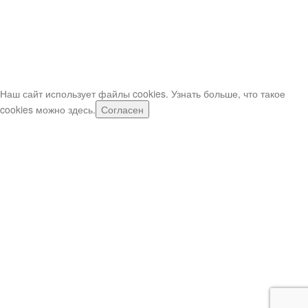
минут.
Если шары нужно срочно, звоните по телефонам (в рабочее
время)
Важно: при заказе свыше 5,000р (или при срочном заказе) -
оператор может попросить внести предоплату предоплата.
Наш сайт использует файлы cookies. Узнать больше, что такое
cookies можно
здесь
.
Согласен