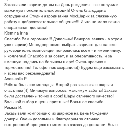
Заказывали шарики детям на День рождения - все получили
максимум положительных эмоций! Очень благодарна
сотрудникам Студии аэродизайна МосШарик за слаженную
работу и доброжелательное общение!!! И что не мало важно -
оперативная доставка!
Klemina Irina
Спасибо Вам огромное!!! Довольны! Вечером заявка - а утром
уже шарики) Менеджер помог выбрать вариант для нашего
руководителя, композиция понравилась всем - и имениннику,
и коллегам! Спасибо и за совет, и за оперативность, и за
именную надпись на большом шаре! Очень красиво и
торжественно! Телефончик сохранили)) Будем еще заказывать
и всем вас рекомендовать!
Anastasiia P.
Ребята большое молодцы! Второй раз заказываю шары и
счастлива ))) Минимум вопросов, максимум заботы! Заказы
были доставлены точно в срок! Шары отличного качество!
Большой выбор и цены приятные! Большое спасибо!
Римма И.
Заказывали композицию из шариков на День Рождения
дочери. Очень довольны и благодарны за отлично
выстроенный процесс от момента заказа до доставки. Было