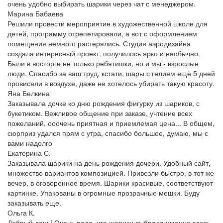
очень удобно выбирать шарики через чат с менеджером.
Марина Бабаева
Решили провести мероприятие в художественной школе для
детей, программу отрепетировали, а вот с оформлением
помещения немного растерялись. Студия аэродизайна
создала интересный проект, получилось ярко и необычно.
Были в восторге не только ребятишки, но и мы - взрослые
люди. Спасибо за ваш труд, кстати, шары с гелием ещё 5 дней
провисели в воздухе, даже не хотелось убирать такую красоту.
Яна Белкина
Заказывала дочке ко дню рождения фигурку из шариков, с
букетиком. Вежливое общение при заказе, учтение всех
пожеланий, ооочень приятная и приемлемая цена... В общем,
сюрприз удался прям с утра, спасибо большое, думаю, мы с
вами надолго
Екатерина С.
Заказывала шарики на день рождения дочери. Удобный сайт,
множество вариантов композицией. Привезли быстро, в тот же
вечер, в оговоренное время. Шарики красивые, соответствуют
картинке. Упакованы в огромные прозрачные мешки. Буду
заказывать еще.
Ольга К.
Добрый день! Очень рада, что шарики выбрала именно здесь.