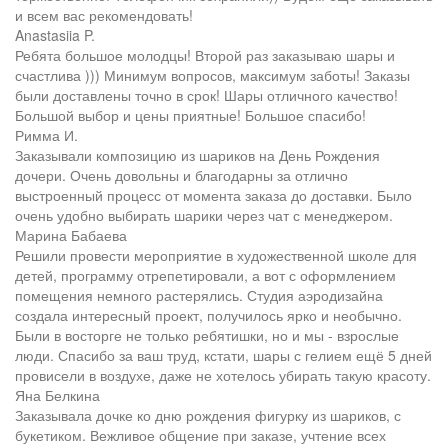
и всем вас рекомендовать!
Anastasiia P.
Ребята большое молодцы! Второй раз заказываю шары и
счастлива ))) Минимум вопросов, максимум заботы! Заказы
были доставлены точно в срок! Шары отличного качество!
Большой выбор и цены приятные! Большое спасибо!
Римма И.
Заказывали композицию из шариков на День Рождения
дочери. Очень довольны и благодарны за отлично
выстроенный процесс от момента заказа до доставки. Было
очень удобно выбирать шарики через чат с менеджером.
Марина Бабаева
Решили провести мероприятие в художественной школе для
детей, программу отрепетировали, а вот с оформлением
помещения немного растерялись. Студия аэродизайна
создала интересный проект, получилось ярко и необычно.
Были в восторге не только ребятишки, но и мы - взрослые
люди. Спасибо за ваш труд, кстати, шары с гелием ещё 5 дней
провисели в воздухе, даже не хотелось убирать такую красоту.
Яна Белкина
Заказывала дочке ко дню рождения фигурку из шариков, с
букетиком. Вежливое общение при заказе, учтение всех