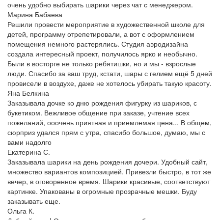
очень удобно выбирать шарики через чат с менеджером.
Марина Бабаева
Решили провести мероприятие в художественной школе для
детей, программу отрепетировали, а вот с оформлением
помещения немного растерялись. Студия аэродизайна
создала интересный проект, получилось ярко и необычно.
Были в восторге не только ребятишки, но и мы - взрослые
люди. Спасибо за ваш труд, кстати, шары с гелием ещё 5 дней
провисели в воздухе, даже не хотелось убирать такую красоту.
Яна Белкина
Заказывала дочке ко дню рождения фигурку из шариков, с
букетиком. Вежливое общение при заказе, учтение всех
пожеланий, ооочень приятная и приемлемая цена... В общем,
сюрприз удался прям с утра, спасибо большое, думаю, мы с
вами надолго
Екатерина С.
Заказывала шарики на день рождения дочери. Удобный сайт,
множество вариантов композицией. Привезли быстро, в тот же
вечер, в оговоренное время. Шарики красивые, соответствуют
картинке. Упакованы в огромные прозрачные мешки. Буду
заказывать еще.
Ольга К.