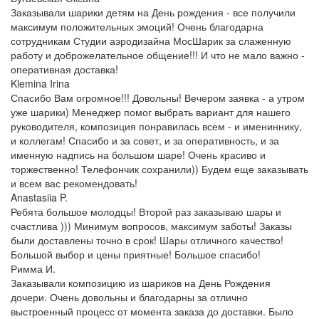
Заказывали шарики детям на День рождения - все получили
максимум положительных эмоций! Очень благодарна
сотрудникам Студии аэродизайна МосШарик за слаженную
работу и доброжелательное общение!!! И что не мало важно -
оперативная доставка!
Klemina Irina
Спасибо Вам огромное!!! Довольны! Вечером заявка - а утром
уже шарики) Менеджер помог выбрать вариант для нашего
руководителя, композиция понравилась всем - и имениннику,
и коллегам! Спасибо и за совет, и за оперативность, и за
именную надпись на большом шаре! Очень красиво и
торжественно! Телефончик сохранили)) Будем еще заказывать
и всем вас рекомендовать!
Anastasiia P.
Ребята большое молодцы! Второй раз заказываю шары и
счастлива ))) Минимум вопросов, максимум заботы! Заказы
были доставлены точно в срок! Шары отличного качество!
Большой выбор и цены приятные! Большое спасибо!
Римма И.
Заказывали композицию из шариков на День Рождения
дочери. Очень довольны и благодарны за отлично
выстроенный процесс от момента заказа до доставки. Было