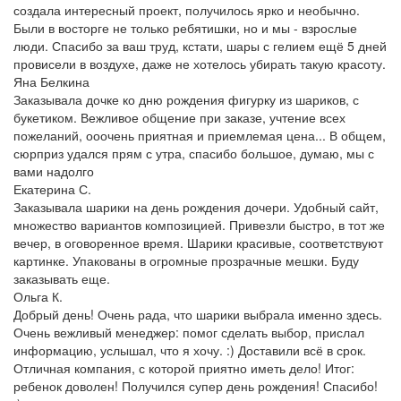
создала интересный проект, получилось ярко и необычно.
Были в восторге не только ребятишки, но и мы - взрослые
люди. Спасибо за ваш труд, кстати, шары с гелием ещё 5 дней
провисели в воздухе, даже не хотелось убирать такую красоту.
Яна Белкина
Заказывала дочке ко дню рождения фигурку из шариков, с
букетиком. Вежливое общение при заказе, учтение всех
пожеланий, ооочень приятная и приемлемая цена... В общем,
сюрприз удался прям с утра, спасибо большое, думаю, мы с
вами надолго
Екатерина С.
Заказывала шарики на день рождения дочери. Удобный сайт,
множество вариантов композицией. Привезли быстро, в тот же
вечер, в оговоренное время. Шарики красивые, соответствуют
картинке. Упакованы в огромные прозрачные мешки. Буду
заказывать еще.
Ольга К.
Добрый день! Очень рада, что шарики выбрала именно здесь.
Очень вежливый менеджер: помог сделать выбор, прислал
информацию, услышал, что я хочу. :) Доставили всё в срок.
Отличная компания, с которой приятно иметь дело! Итог:
ребенок доволен! Получился супер день рождения! Спасибо!