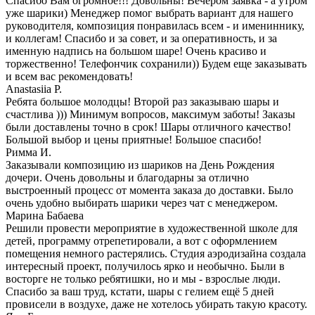
Спасибо Вам огромное!!! Довольны! Вечером заявка - а утром
уже шарики) Менеджер помог выбрать вариант для нашего
руководителя, композиция понравилась всем - и имениннику,
и коллегам! Спасибо и за совет, и за оперативность, и за
именную надпись на большом шаре! Очень красиво и
торжественно! Телефончик сохранили)) Будем еще заказывать
и всем вас рекомендовать!
Anastasiia P.
Ребята большое молодцы! Второй раз заказываю шары и
счастлива ))) Минимум вопросов, максимум заботы! Заказы
были доставлены точно в срок! Шары отличного качество!
Большой выбор и цены приятные! Большое спасибо!
Римма И.
Заказывали композицию из шариков на День Рождения
дочери. Очень довольны и благодарны за отлично
выстроенный процесс от момента заказа до доставки. Было
очень удобно выбирать шарики через чат с менеджером.
Марина Бабаева
Решили провести мероприятие в художественной школе для
детей, программу отрепетировали, а вот с оформлением
помещения немного растерялись. Студия аэродизайна создала
интересный проект, получилось ярко и необычно. Были в
восторге не только ребятишки, но и мы - взрослые люди.
Спасибо за ваш труд, кстати, шары с гелием ещё 5 дней
провисели в воздухе, даже не хотелось убирать такую красоту.