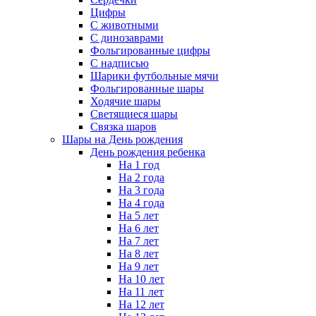
Цифры
С животными
С динозаврами
Фольгированные цифры
С надписью
Шарики футбольные мячи
Фольгированные шары
Ходячие шары
Светящиеся шары
Связка шаров
Шары на День рождения
День рождения ребенка
На 1 год
На 2 года
На 3 года
На 4 года
На 5 лет
На 6 лет
На 7 лет
На 8 лет
На 9 лет
На 10 лет
На 11 лет
На 12 лет