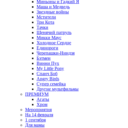
Миньоны и Гадкий Я
Маша и Медведь
Звездные войны
Мстители
Три Кота
Тачки
Щенячий патруль
Микки Маус
Холодное Сердце
Единороги
Черепашки-Ниндзя
Бэтмен
Винни Пух
My Little Pony
Спанч Боб
Angry Birds
Супер семейка
Другие мультфильмы
ПРЕМИУМ
Агаты
Хром
Мероприятия
На 14 февраля
1 сентября
Для мамы