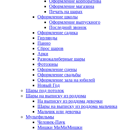
Оформление корпоратива
Оформление магазина
Печать на шарах
Оформление школы
Оформление выпускного
Последний звонок
Оформление садика
Гирлянды
Панно
Сброс шаров
Арки
Разнокалиберные шары
Фотозоны
Оформление сцены
Оформление свадьбы
Оформление зала на юбилей
Новый Год
Шары под потолок
Шары на выписку из роддома
На выписку из роддома девочки
Шары на выписку из роддома мальчика
Мальчик или девочка
Мультфильмы
Человек-Паук
Мишки МиМиМишки