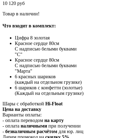
10 120 руб
Товар в наличии!
Что входит в комплект:
Цифра 8 золотая
Красное сердце 80см
С надписью белыми буквами
"С"
Красное сердце 80см
С надписью белыми буквами
"Марта"
6 красных шариков
(каждый на отдельном грузике)
6 шариков с конфетти (золотые)
(Каждый на отдельным грузике)
Шары с обработкой
Hi-Float
Цена на доставку
Варианты оплаты:
- оплата переводом
на карту
- оплата
наличными
при получении
-
безналичным расчётом
для юр. лиц
Дарим промокод на
cкидку 5%