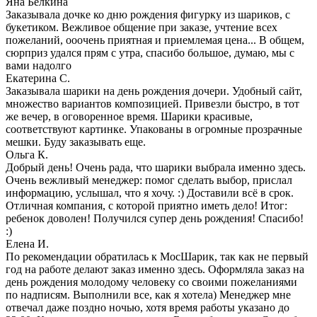
Яна Белкина
Заказывала дочке ко дню рождения фигурку из шариков, с
букетиком. Вежливое общение при заказе, учтение всех
пожеланий, ооочень приятная и приемлемая цена... В общем,
сюрприз удался прям с утра, спасибо большое, думаю, мы с
вами надолго
Екатерина С.
Заказывала шарики на день рождения дочери. Удобный сайт,
множество вариантов композицией. Привезли быстро, в тот
же вечер, в оговоренное время. Шарики красивые,
соответствуют картинке. Упакованы в огромные прозрачные
мешки. Буду заказывать еще.
Ольга К.
Добрый день! Очень рада, что шарики выбрала именно здесь.
Очень вежливый менеджер: помог сделать выбор, прислал
информацию, услышал, что я хочу. :) Доставили всё в срок.
Отличная компания, с которой приятно иметь дело! Итог:
ребенок доволен! Получился супер день рождения! Спасибо!
:)
Елена И.
По рекомендации обратилась к МосШарик, так как не первый
год на работе делают заказ именно здесь. Оформляла заказ на
день рождения молодому человеку со своими пожеланиями
по надписям. Выполнили все, как я хотела) Менеджер мне
отвечал даже поздно ночью, хотя время работы указано до