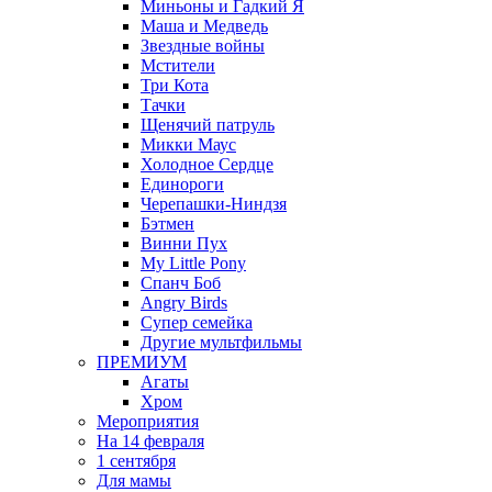
Миньоны и Гадкий Я
Маша и Медведь
Звездные войны
Мстители
Три Кота
Тачки
Щенячий патруль
Микки Маус
Холодное Сердце
Единороги
Черепашки-Ниндзя
Бэтмен
Винни Пух
My Little Pony
Спанч Боб
Angry Birds
Супер семейка
Другие мультфильмы
ПРЕМИУМ
Агаты
Хром
Мероприятия
На 14 февраля
1 сентября
Для мамы