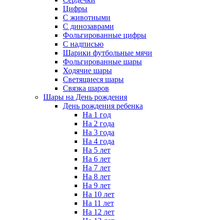
Цифры
С животными
С динозаврами
Фольгированные цифры
С надписью
Шарики футбольные мячи
Фольгированные шары
Ходячие шары
Светящиеся шары
Связка шаров
Шары на День рождения
День рождения ребенка
На 1 год
На 2 года
На 3 года
На 4 года
На 5 лет
На 6 лет
На 7 лет
На 8 лет
На 9 лет
На 10 лет
На 11 лет
На 12 лет