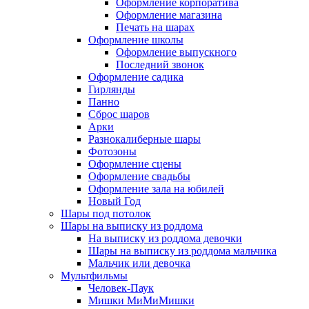
Оформление корпоратива
Оформление магазина
Печать на шарах
Оформление школы
Оформление выпускного
Последний звонок
Оформление садика
Гирлянды
Панно
Сброс шаров
Арки
Разнокалиберные шары
Фотозоны
Оформление сцены
Оформление свадьбы
Оформление зала на юбилей
Новый Год
Шары под потолок
Шары на выписку из роддома
На выписку из роддома девочки
Шары на выписку из роддома мальчика
Мальчик или девочка
Мультфильмы
Человек-Паук
Мишки МиМиМишки