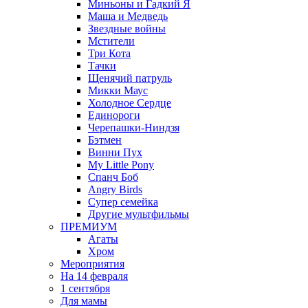
Миньоны и Гадкий Я
Маша и Медведь
Звездные войны
Мстители
Три Кота
Тачки
Щенячий патруль
Микки Маус
Холодное Сердце
Единороги
Черепашки-Ниндзя
Бэтмен
Винни Пух
My Little Pony
Спанч Боб
Angry Birds
Супер семейка
Другие мультфильмы
ПРЕМИУМ
Агаты
Хром
Мероприятия
На 14 февраля
1 сентября
Для мамы