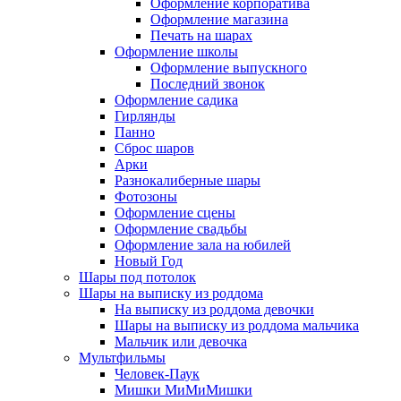
Оформление корпоратива
Оформление магазина
Печать на шарах
Оформление школы
Оформление выпускного
Последний звонок
Оформление садика
Гирлянды
Панно
Сброс шаров
Арки
Разнокалиберные шары
Фотозоны
Оформление сцены
Оформление свадьбы
Оформление зала на юбилей
Новый Год
Шары под потолок
Шары на выписку из роддома
На выписку из роддома девочки
Шары на выписку из роддома мальчика
Мальчик или девочка
Мультфильмы
Человек-Паук
Мишки МиМиМишки