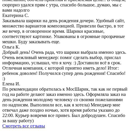
сюрприз удался прям с утра, спасибо большое, думаю, мы с
вами надолго
Екатерина С.
Заказывала шарики на день рождения дочери. Удобный сайт,
множество вариантов композицией. Привезли быстро, в тот
же вечер, в оговоренное время. Шарики красивые,
соответствуют картинке. Упакованы в огромные прозрачные
мешки. Буду заказывать еще.
Ольга К.
Добрый день! Очень рада, что шарики выбрала именно здесь.
Очень вежливый менеджер: помог сделать выбор, прислал
информацию, услышал, что я хочу. :) Доставили всё в срок.
Отличная компания, с которой приятно иметь дело! Итог:
ребенок доволен! Получился супер день рождения! Спасибо!
:)
Елена И.
По рекомендации обратилась к МосШарик, так как не первый
год на работе делают заказ именно здесь. Оформляла заказ на
день рождения молодому человеку со своими пожеланиями
по надписям. Выполнили все, как я хотела) Менеджер мне
отвечал даже поздно ночью, хотя время работы указано до
22:00. Курьер вовремя все привез. Был добродушен. Спасибо
за вашу работу)
Смотреть все отзывы