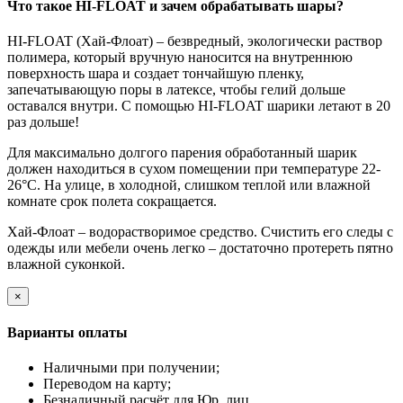
Что такое HI-FLOAT и зачем обрабатывать шары?
HI-FLOAT (Хай-Флоат) – безвредный, экологически раствор
полимера, который вручную наносится на внутреннюю
поверхность шара и создает тончайшую пленку,
запечатывающую поры в латексе, чтобы гелий дольше
оставался внутри. С помощью HI-FLOAT шарики летают в 20
раз дольше!
Для максимально долгого парения обработанный шарик
должен находиться в сухом помещении при температуре 22-
26°C. На улице, в холодной, слишком теплой или влажной
комнате срок полета сокращается.
Хай-Флоат – водорастворимое средство. Счистить его следы с
одежды или мебели очень легко – достаточно протереть пятно
влажной суконкой.
×
Варианты оплаты
Наличными при получении;
Переводом на карту;
Безналичный расчёт для Юр. лиц.