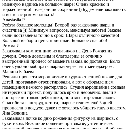
именную надпись на большом шаре! Очень красиво и
торжественно! Телефончик сохранили)) Будем еще заказывать
и всем вас рекомендовать!
Anastasiia P.
Ребята большое молодцы! Второй раз заказываю шары и
счастлива ))) Минимум вопросов, максимум заботы! Заказы
были доставлены точно в срок! Шары отличного качество!
Большой выбор и цены приятные! Большое спасибо!
Римма И.
Заказывали композицию из шариков на День Рождения
дочери. Очень довольны и благодарны за отлично
выстроенный процесс от момента заказа до доставки. Было
очень удобно выбирать шарики через чат с менеджером.
Марина Бабаева
Решили провести мероприятие в художественной школе для
детей, программу отрепетировали, а вот с оформлением
помещения немного растерялись. Студия аэродизайна создала
интересный проект, получилось ярко и необычно. Были в
восторге не только ребятишки, но и мы - взрослые люди.
Спасибо за ваш труд, кстати, шары с гелием ещё 5 дней
провисели в воздухе, даже не хотелось убирать такую красоту.
Яна Белкина
Заказывала дочке ко дню рождения фигурку из шариков, с
букетиком. Вежливое общение при заказе, учтение всех
пожеланий, ооочень приятная и приемлемая цена... В общем,