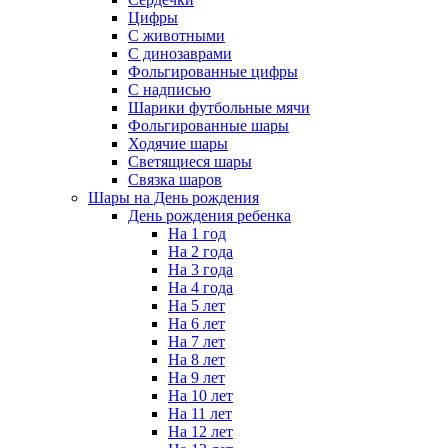
Цифры
С животными
С динозаврами
Фольгированные цифры
С надписью
Шарики футбольные мячи
Фольгированные шары
Ходячие шары
Светящиеся шары
Связка шаров
Шары на День рождения
День рождения ребенка
На 1 год
На 2 года
На 3 года
На 4 года
На 5 лет
На 6 лет
На 7 лет
На 8 лет
На 9 лет
На 10 лет
На 11 лет
На 12 лет