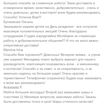
Большое спасибо за слаженную работу! Заказ доставили в
оговоренное время, качественно, доброжелательно , очень и
очень довольны, дочка в восторге! всем будем рекомендовать.
Спасибо! Успехов Вам!!!
Бугаевская Оксана
Заказывали шарики детям на День рождения - все получили
максимум положительных эмоций! Очень благодарна
сотрудникам Студии аэродизайна МосШарик за слаженную
работу и доброжелательное общение!!! И что не мало важно -
оперативная доставка!
Klemina Irina
Спасибо Вам огромное!!! Довольны! Вечером заявка - а утром
уже шарики) Менеджер помог выбрать вариант для нашего
руководителя, композиция понравилась всем - и имениннику,
и коллегам! Спасибо и за совет, и за оперативность, и за
именную надпись на большом шаре! Очень красиво и
торжественно! Телефончик сохранили)) Будем еще заказывать
и всем вас рекомендовать!
Anastasiia P.
Ребята большое молодцы! Второй раз заказываю шары и
счастлива ))) Минимум вопросов, максимум заботы! Заказы
были доставлены точно в срок! Шары отличного качество!