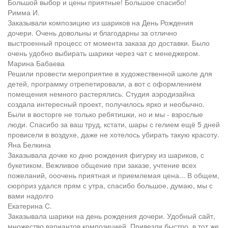
Большой выбор и цены приятные! Большое спасибо!
Римма И.
Заказывали композицию из шариков на День Рождения
дочери. Очень довольны и благодарны за отлично
выстроенный процесс от момента заказа до доставки. Было
очень удобно выбирать шарики через чат с менеджером.
Марина Бабаева
Решили провести мероприятие в художественной школе для
детей, программу отрепетировали, а вот с оформлением
помещения немного растерялись. Студия аэродизайна
создала интересный проект, получилось ярко и необычно.
Были в восторге не только ребятишки, но и мы - взрослые
люди. Спасибо за ваш труд, кстати, шары с гелием ещё 5 дней
провисели в воздухе, даже не хотелось убирать такую красоту.
Яна Белкина
Заказывала дочке ко дню рождения фигурку из шариков, с
букетиком. Вежливое общение при заказе, учтение всех
пожеланий, ооочень приятная и приемлемая цена... В общем,
сюрприз удался прям с утра, спасибо большое, думаю, мы с
вами надолго
Екатерина С.
Заказывала шарики на день рождения дочери. Удобный сайт,
множество вариантов композицией. Привезли быстро, в тот же