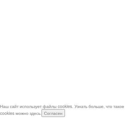
Безналичный расчёт для Юр. лиц.
Нюансы при заказе и доставке шаров
Заказывая воздушные шарики в нашем интернет-магазине, вы
можете воспользоваться выгодными условиями доставки. Мы
рекомендуем оформлять заказы заранее – за 2-3 дня, чтобы
получить свои шарики в нужный вам день и время.
Мы тщательно согласовываем детали каждого заказа и даем
возможность своим покупателям получить товары точно в срок.
Время доставки вы можете устанавливать сами с интервалом в 30
минут.
Если шары нужно срочно, звоните по телефонам (в рабочее
время)
Важно: при заказе свыше 5,000р (или при срочном заказе) -
оператор может попросить внести предоплату предоплата.
Наш сайт использует файлы cookies. Узнать больше, что такое
cookies можно
здесь
.
Согласен