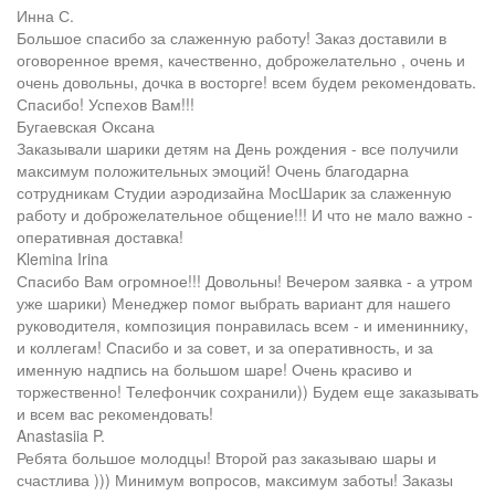
Инна С.
Большое спасибо за слаженную работу! Заказ доставили в
оговоренное время, качественно, доброжелательно , очень и
очень довольны, дочка в восторге! всем будем рекомендовать.
Спасибо! Успехов Вам!!!
Бугаевская Оксана
Заказывали шарики детям на День рождения - все получили
максимум положительных эмоций! Очень благодарна
сотрудникам Студии аэродизайна МосШарик за слаженную
работу и доброжелательное общение!!! И что не мало важно -
оперативная доставка!
Klemina Irina
Спасибо Вам огромное!!! Довольны! Вечером заявка - а утром
уже шарики) Менеджер помог выбрать вариант для нашего
руководителя, композиция понравилась всем - и имениннику,
и коллегам! Спасибо и за совет, и за оперативность, и за
именную надпись на большом шаре! Очень красиво и
торжественно! Телефончик сохранили)) Будем еще заказывать
и всем вас рекомендовать!
Anastasiia P.
Ребята большое молодцы! Второй раз заказываю шары и
счастлива ))) Минимум вопросов, максимум заботы! Заказы