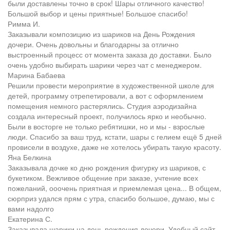
были доставлены точно в срок! Шары отличного качество!
Большой выбор и цены приятные! Большое спасибо!
Римма И.
Заказывали композицию из шариков на День Рождения
дочери. Очень довольны и благодарны за отлично
выстроенный процесс от момента заказа до доставки. Было
очень удобно выбирать шарики через чат с менеджером.
Марина Бабаева
Решили провести мероприятие в художественной школе для
детей, программу отрепетировали, а вот с оформлением
помещения немного растерялись. Студия аэродизайна
создала интересный проект, получилось ярко и необычно.
Были в восторге не только ребятишки, но и мы - взрослые
люди. Спасибо за ваш труд, кстати, шары с гелием ещё 5 дней
провисели в воздухе, даже не хотелось убирать такую красоту.
Яна Белкина
Заказывала дочке ко дню рождения фигурку из шариков, с
букетиком. Вежливое общение при заказе, учтение всех
пожеланий, ооочень приятная и приемлемая цена... В общем,
сюрприз удался прям с утра, спасибо большое, думаю, мы с
вами надолго
Екатерина С.
Заказывала шарики на день рождения дочери. Удобный сайт,