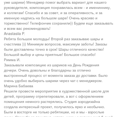
уже шарики) Менеджер помог выбрать вариант для нашего
руководителя, композиция понравилась всем - и имениннику,
и коллегам! Спасибо и за совет, и за оперативность, и за
именную надпись на большом шаре! Очень красиво и
торжественно! Телефончик сохранили)) Будем еще заказывать
и всем вас рекомендовать!
Anastasiia P.
Ребята большое молодцы! Второй раз заказываю шары и
счастлива ))) Минимум вопросов, максимум заботы! Заказы
были доставлены точно в срок! Шары отличного качество!
Большой выбор и цены приятные! Большое спасибо!
Римма И.
Заказывали композицию из шариков на День Рождения
дочери. Очень довольны и благодарны за отлично
выстроенный процесс от момента заказа до доставки. Было
очень удобно выбирать шарики через чат с менеджером.
Марина Бабаева
Решили провести мероприятие в художественной школе для
детей, программу отрепетировали, а вот с оформлением
помещения немного растерялись. Студия аэродизайна
создала интересный проект, получилось ярко и необычно.
Были в восторге не только ребятишки, но и мы - взрослые