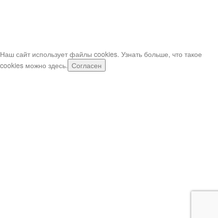
Если шары нужно срочно, звоните по телефонам (в рабочее
время)
Важно: при заказе свыше 5,000р (или при срочном заказе) -
оператор может попросить внести предоплату предоплата.
Наш сайт использует файлы cookies. Узнать больше, что такое
cookies можно
здесь
.
Согласен