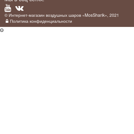
© Интернет-магазин воздушных шаров «MosSharik», 2021
Политика конфиденциальности
×
Промо-акция
У нас действует
скидка 5%
для постоянных клиентов, а так же для
тех клиентов кто оставит отзыв на Яндекс о нашей организации вот
тут:
Отзывы на Яндекс
.
Постоянным клиентом считается тот, кто оформил заказ у нас на
сайте любым удобным способом. Им мы дарим промокод которым
можно делиться с друзьями.
Мы возвращаем 5%
за опубликованный отзыв на Яндекс, вам
достаточно просто прислать скрин экрана с опубликованным
отзывом.
×
Условия доставки
×
Купить в 1 клик