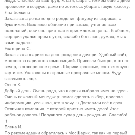
люди. Спасибо за ваш труд, кстати, шары с гелием ещё 5 дней
провисели в воздухе, даже не хотелось убирать такую красоту.
Яна Белкина
Заказывала дочке ко дню рождения фигурку из шариков, с
букетиком. Вежливое общение при заказе, учтение всех
пожеланий, ооочень приятная и приемлемая цена... В общем,
сюрприз удался прям с утра, спасибо большое, думаю, мы с
вами надолго
Екатерина С.
Заказывала шарики на день рождения дочери. Удобный сайт,
множество вариантов композицией. Привезли быстро, в тот же
вечер, в оговоренное время. Шарики красивые, соответствуют
картинке. Упакованы в огромные прозрачные мешки. Буду
заказывать еще.
Ольга К.
Добрый день! Очень рада, что шарики выбрала именно здесь.
Очень вежливый менеджер: помог сделать выбор, прислал
информацию, услышал, что я хочу. :) Доставили всё в срок.
Отличная компания, с которой приятно иметь дело! Итог:
ребенок доволен! Получился супер день рождения! Спасибо!
:)
Елена И.
По рекомендации обратилась к МосШарик, так как не первый