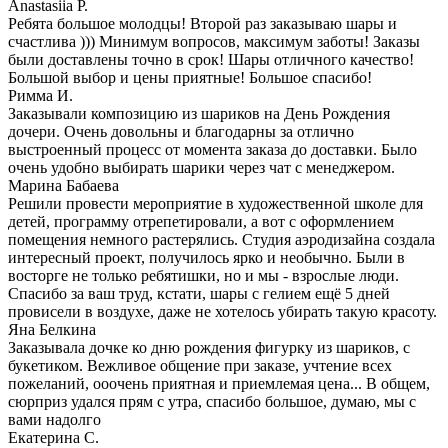
Anastasiia P.
Ребята большое молодцы! Второй раз заказываю шары и
счастлива ))) Минимум вопросов, максимум заботы! Заказы
были доставлены точно в срок! Шары отличного качество!
Большой выбор и цены приятные! Большое спасибо!
Римма И.
Заказывали композицию из шариков на День Рождения
дочери. Очень довольны и благодарны за отлично
выстроенный процесс от момента заказа до доставки. Было
очень удобно выбирать шарики через чат с менеджером.
Марина Бабаева
Решили провести мероприятие в художественной школе для
детей, программу отрепетировали, а вот с оформлением
помещения немного растерялись. Студия аэродизайна создала
интересный проект, получилось ярко и необычно. Были в
восторге не только ребятишки, но и мы - взрослые люди.
Спасибо за ваш труд, кстати, шары с гелием ещё 5 дней
провисели в воздухе, даже не хотелось убирать такую красоту.
Яна Белкина
Заказывала дочке ко дню рождения фигурку из шариков, с
букетиком. Вежливое общение при заказе, учтение всех
пожеланий, ооочень приятная и приемлемая цена... В общем,
сюрприз удался прям с утра, спасибо большое, думаю, мы с
вами надолго
Екатерина С.