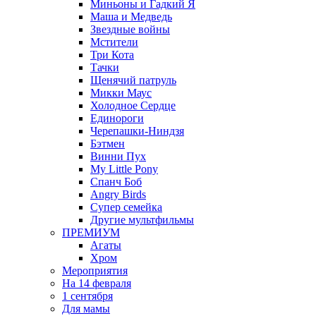
Миньоны и Гадкий Я
Маша и Медведь
Звездные войны
Мстители
Три Кота
Тачки
Щенячий патруль
Микки Маус
Холодное Сердце
Единороги
Черепашки-Ниндзя
Бэтмен
Винни Пух
My Little Pony
Спанч Боб
Angry Birds
Супер семейка
Другие мультфильмы
ПРЕМИУМ
Агаты
Хром
Мероприятия
На 14 февраля
1 сентября
Для мамы