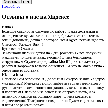
Заказать в 1 клик
Подробнее
Отзывы о нас на
Я
ндексе
Инна С.
Большое спасибо за слаженную работу! Заказ доставили в
оговоренное время, качественно, доброжелательно , очень и
очень довольны, дочка в восторге! всем будем рекомендовать.
Спасибо! Успехов Вам!!!
Бугаевская Оксана
Заказывали шарики детям на День рождения - все получили
максимум положительных эмоций! Очень благодарна
сотрудникам Студии аэродизайна МосШарик за слаженную
работу и доброжелательное общение!!! И что не мало важно -
оперативная доставка!
Klemina Irina
Спасибо Вам огромное!!! Довольны! Вечером заявка - а утром
уже шарики) Менеджер помог выбрать вариант для нашего
руководителя, композиция понравилась всем - и имениннику,
и коллегам! Спасибо и за совет, и за оперативность, и за
именную надпись на большом шаре! Очень красиво и
торжественно! Телефончик сохранили)) Будем еще заказывать
и всем вас рекомендовать!