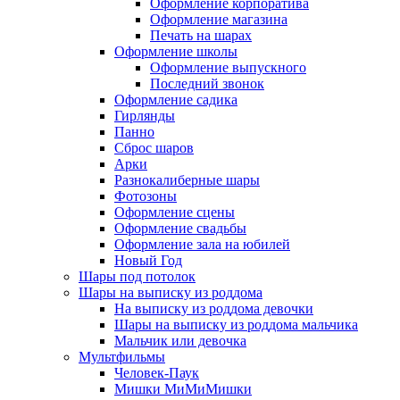
Оформление корпоратива
Оформление магазина
Печать на шарах
Оформление школы
Оформление выпускного
Последний звонок
Оформление садика
Гирлянды
Панно
Сброс шаров
Арки
Разнокалиберные шары
Фотозоны
Оформление сцены
Оформление свадьбы
Оформление зала на юбилей
Новый Год
Шары под потолок
Шары на выписку из роддома
На выписку из роддома девочки
Шары на выписку из роддома мальчика
Мальчик или девочка
Мультфильмы
Человек-Паук
Мишки МиМиМишки