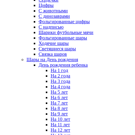
Цифры
С животными
С динозаврами
Фольгированные цифры
С надписью
Шарики футбольные мячи
Фольгированные шары
Ходячие шары
Светящиеся шары
Связка шаров
Шары на День рождения
День рождения ребенка
На 1 год
На 2 года
На 3 года
На 4 года
На 5 лет
На 6 лет
На 7 лет
На 8 лет
На 9 лет
На 10 лет
На 11 лет
На 12 лет