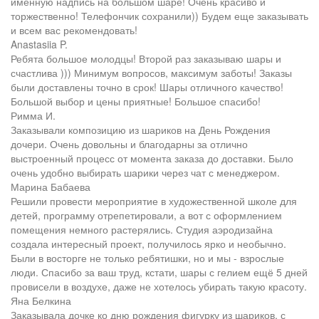
именную надпись на большом шаре! Очень красиво и
торжественно! Телефончик сохранили)) Будем еще заказывать
и всем вас рекомендовать!
Anastasiia P.
Ребята большое молодцы! Второй раз заказываю шары и
счастлива ))) Минимум вопросов, максимум заботы! Заказы
были доставлены точно в срок! Шары отличного качество!
Большой выбор и цены приятные! Большое спасибо!
Римма И.
Заказывали композицию из шариков на День Рождения
дочери. Очень довольны и благодарны за отлично
выстроенный процесс от момента заказа до доставки. Было
очень удобно выбирать шарики через чат с менеджером.
Марина Бабаева
Решили провести мероприятие в художественной школе для
детей, программу отрепетировали, а вот с оформлением
помещения немного растерялись. Студия аэродизайна
создала интересный проект, получилось ярко и необычно.
Были в восторге не только ребятишки, но и мы - взрослые
люди. Спасибо за ваш труд, кстати, шары с гелием ещё 5 дней
провисели в воздухе, даже не хотелось убирать такую красоту.
Яна Белкина
Заказывала дочке ко дню рождения фигурку из шариков, с