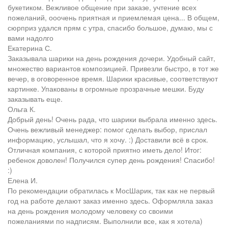
букетиком. Вежливое общение при заказе, учтение всех
пожеланий, ооочень приятная и приемлемая цена... В общем,
сюрприз удался прям с утра, спасибо большое, думаю, мы с
вами надолго
Екатерина С.
Заказывала шарики на день рождения дочери. Удобный сайт,
множество вариантов композицией. Привезли быстро, в тот же
вечер, в оговоренное время. Шарики красивые, соответствуют
картинке. Упакованы в огромные прозрачные мешки. Буду
заказывать еще.
Ольга К.
Добрый день! Очень рада, что шарики выбрала именно здесь.
Очень вежливый менеджер: помог сделать выбор, прислал
информацию, услышал, что я хочу. :) Доставили всё в срок.
Отличная компания, с которой приятно иметь дело! Итог:
ребенок доволен! Получился супер день рождения! Спасибо!
:)
Елена И.
По рекомендации обратилась к МосШарик, так как не первый
год на работе делают заказ именно здесь. Оформляла заказ
на день рождения молодому человеку со своими
пожеланиями по надписям. Выполнили все, как я хотела)