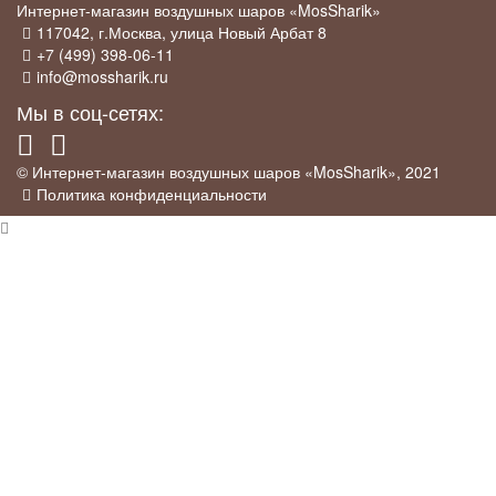
Интернет-магазин воздушных шаров «MosSharik»
117042
, г.
Москва
,
улица Новый Арбат 8
+7 (499) 398-06-11
info@mossharik.ru
Мы в соц-сетях:
© Интернет-магазин воздушных шаров «MosSharik», 2021
Политика конфиденциальности
×
Промо-акция
У нас действует
скидка 5%
для постоянных клиентов, а так же для
тех клиентов кто оставит отзыв на Яндекс о нашей организации вот
тут:
Отзывы на Яндекс
.
Постоянным клиентом считается тот, кто оформил заказ у нас на
сайте любым удобным способом. Им мы дарим промокод которым
можно делиться с друзьями.
Мы возвращаем 5%
за опубликованный отзыв на Яндекс, вам