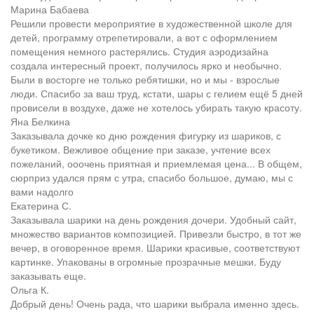
Марина Бабаева
Решили провести мероприятие в художественной школе для
детей, программу отрепетировали, а вот с оформлением
помещения немного растерялись. Студия аэродизайна
создала интересный проект, получилось ярко и необычно.
Были в восторге не только ребятишки, но и мы - взрослые
люди. Спасибо за ваш труд, кстати, шары с гелием ещё 5 дней
провисели в воздухе, даже не хотелось убирать такую красоту.
Яна Белкина
Заказывала дочке ко дню рождения фигурку из шариков, с
букетиком. Вежливое общение при заказе, учтение всех
пожеланий, ооочень приятная и приемлемая цена... В общем,
сюрприз удался прям с утра, спасибо большое, думаю, мы с
вами надолго
Екатерина С.
Заказывала шарики на день рождения дочери. Удобный сайт,
множество вариантов композицией. Привезли быстро, в тот же
вечер, в оговоренное время. Шарики красивые, соответствуют
картинке. Упакованы в огромные прозрачные мешки. Буду
заказывать еще.
Ольга К.
Добрый день! Очень рада, что шарики выбрала именно здесь.