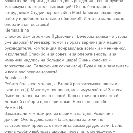
Заказывали шарики детям на День рождения - все получили
максимум положительных эмоций! Очень благодарна
сотрудникам Студии аэродизайна МосШарик за слаженную
работу и доброжелательное общение!!! И что не мало важно -
оперативная доставка!
Klemina Irina
Спасибо Вам огромное!!! Довольны! Вечером заявка - а утром
уже шарики) Менеджер помог выбрать вариант для нашего
руководителя, композиция понравилась всем - и имениннику,
и коллегам! Спасибо и за совет, и за оперативность, и за
именную надпись на большом шаре! Очень красиво и
торжественно! Телефончик сохранили)) Будем еще заказывать
и всем вас рекомендовать!
Anastasiia P.
Ребята большое молодцы! Второй раз заказываю шары и
счастлива ))) Минимум вопросов, максимум заботы! Заказы
были доставлены точно в срок! Шары отличного качество!
Большой выбор и цены приятные! Большое спасибо!
Римма И.
Заказывали композицию из шариков на День Рождения
дочери. Очень довольны и благодарны за отлично
выстроенный процесс от момента заказа до доставки. Было
очень удобно выбирать шарики через чат с менеджером.