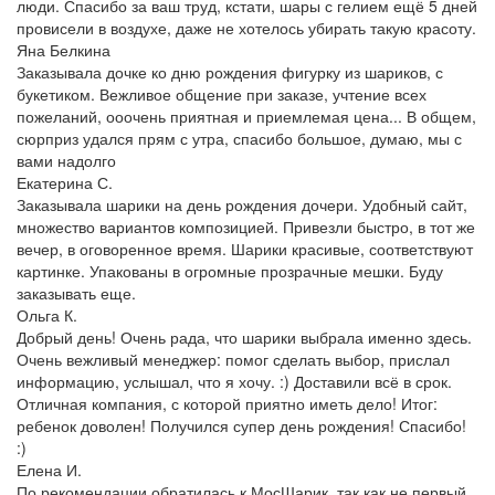
люди. Спасибо за ваш труд, кстати, шары с гелием ещё 5 дней
провисели в воздухе, даже не хотелось убирать такую красоту.
Яна Белкина
Заказывала дочке ко дню рождения фигурку из шариков, с
букетиком. Вежливое общение при заказе, учтение всех
пожеланий, ооочень приятная и приемлемая цена... В общем,
сюрприз удался прям с утра, спасибо большое, думаю, мы с
вами надолго
Екатерина С.
Заказывала шарики на день рождения дочери. Удобный сайт,
множество вариантов композицией. Привезли быстро, в тот же
вечер, в оговоренное время. Шарики красивые, соответствуют
картинке. Упакованы в огромные прозрачные мешки. Буду
заказывать еще.
Ольга К.
Добрый день! Очень рада, что шарики выбрала именно здесь.
Очень вежливый менеджер: помог сделать выбор, прислал
информацию, услышал, что я хочу. :) Доставили всё в срок.
Отличная компания, с которой приятно иметь дело! Итог:
ребенок доволен! Получился супер день рождения! Спасибо!
:)
Елена И.
По рекомендации обратилась к МосШарик, так как не первый