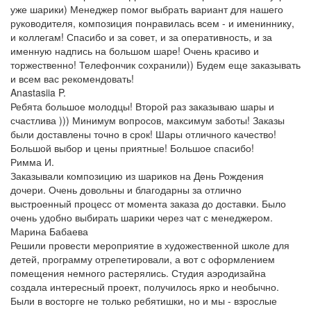
уже шарики) Менеджер помог выбрать вариант для нашего
руководителя, композиция понравилась всем - и имениннику,
и коллегам! Спасибо и за совет, и за оперативность, и за
именную надпись на большом шаре! Очень красиво и
торжественно! Телефончик сохранили)) Будем еще заказывать
и всем вас рекомендовать!
Anastasiia P.
Ребята большое молодцы! Второй раз заказываю шары и
счастлива ))) Минимум вопросов, максимум заботы! Заказы
были доставлены точно в срок! Шары отличного качество!
Большой выбор и цены приятные! Большое спасибо!
Римма И.
Заказывали композицию из шариков на День Рождения
дочери. Очень довольны и благодарны за отлично
выстроенный процесс от момента заказа до доставки. Было
очень удобно выбирать шарики через чат с менеджером.
Марина Бабаева
Решили провести мероприятие в художественной школе для
детей, программу отрепетировали, а вот с оформлением
помещения немного растерялись. Студия аэродизайна
создала интересный проект, получилось ярко и необычно.
Были в восторге не только ребятишки, но и мы - взрослые