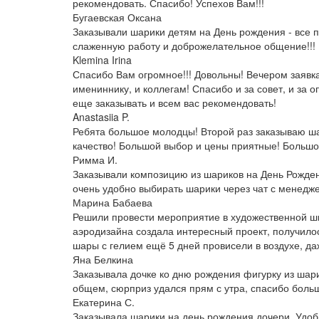
рекомендовать. Спасибо! Успехов Вам!!!
Бугаевская Оксана
Заказывали шарики детям на День рождения - все
слаженную работу и доброжелательное общение!!! И
Klemina Irina
Спасибо Вам огромное!!! Довольны! Вечером заявка
имениннику, и коллегам! Спасибо и за совет, и за
еще заказывать и всем вас рекомендовать!
Anastasiia P.
Ребята большое молодцы! Второй раз заказываю ша
качество! Большой выбор и цены приятные! Большо
Римма И.
Заказывали композицию из шариков на День Рожден
очень удобно выбирать шарики через чат с менедж
Марина Бабаева
Решили провести мероприятие в художественной ш
аэродизайна создала интересный проект, получилось
шары с гелием ещё 5 дней провисели в воздухе, даж
Яна Белкина
Заказывала дочке ко дню рождения фигурку из шари
общем, сюрприз удался прям с утра, спасибо боль
Екатерина С.
Заказывала шарики на день рождения дочери. Удобн