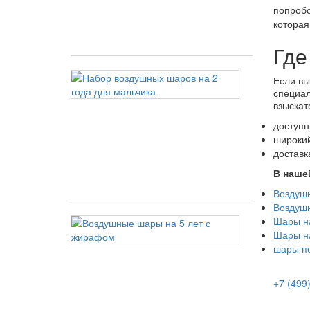
индивидуал
попробо
надписью
которая
5 250 руб
Где
Набор
Если вы
воздушных
специал
шаров
взыскат
на
2
доступн
года
широкий
для
доставк
мальчика
В наше
5 000 руб
Воздуш
Воздуш
Воздушные
Шары на
шары
Шары н
на
шары по
5
лет
с
+7 (499
жирафом