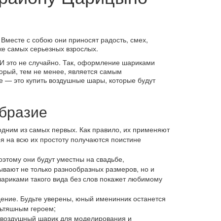
Вместе с собою они приносят радость, смех,
аже самых серьезных взрослых.
 И это не случайно. Так, оформление шариками
орый, тем не менее, является самым
е — это купить воздушные шары, которые будут
бразие
одним из самых первых. Как правило, их применяют
я на всю их простоту получаются поистине
этому они будут уместны на свадьбе,
вают не только разнообразных размеров, но и
шариками такого вида без слов покажет любимому
дение. Будьте уверены, юный именинник останется
льтяшным героем;
ть воздушный шарик для моделирования и