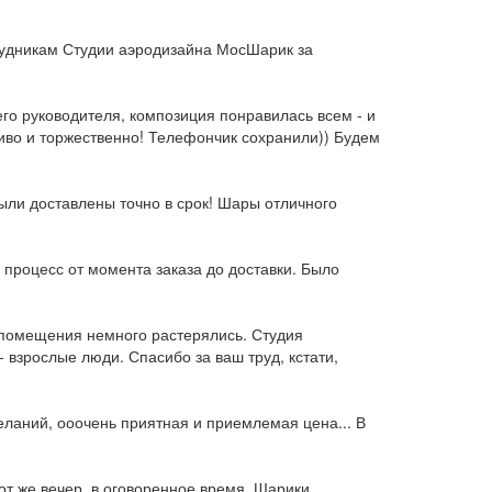
рудникам Студии аэродизайна МосШарик за
го руководителя, композиция понравилась всем - и
сиво и торжественно! Телефончик сохранили)) Будем
ыли доставлены точно в срок! Шары отличного
процесс от момента заказа до доставки. Было
 помещения немного растерялись. Студия
 взрослые люди. Спасибо за ваш труд, кстати,
еланий, ооочень приятная и приемлемая цена... В
от же вечер, в оговоренное время. Шарики