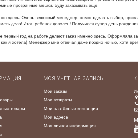
ромные прозрачные мешки. Буду заказывать еще.
нно здесь. Очень вежливый менеджер: помог сделать выбор, присла
иметь дело! Итог: ребенок доволен! Получился супер день рождения
не первый год на работе делают заказ именно здесь. Оформляла з
ак я хотела) Менеджер мне отвечал даже поздно ночью, хотя врем
РМАЦИЯ
МОЯ УЧЕТНАЯ ЗАПИСЬ
К
Мои заказы
И
товары
Мои возвраты
рные товары
Мои платёжные квитанции
а
Мои адреса
М
я
Моя личная информация
ы