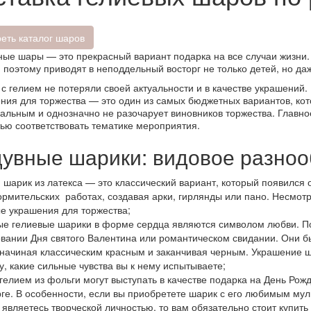
еть каталог шаров
ые шары — это прекрасный вариант подарка на все случаи жизни. 
, поэтому приводят в неподдельный восторг не только детей, но д
с гелием не потеряли своей актуальности и в качестве украшений.
ия для торжества — это один из самых бюджетных вариантов, кот
альным и однозначно не разочарует виновников торжества. Главно
ью соответствовать тематике мероприятия.
увные шарики: видовое разноо
 шарик из латекса — это классический вариант, который появился 
рмительских работах, создавая арки, гирлянды или пано. Несмотр
е украшения для торжества;
е гелиевые шарики в форме сердца являются символом любви. По
вании Дня святого Валентина или романтическом свидании. Они бы
 начиная классическим красным и заканчивая черным. Украшение 
у, какие сильные чувства вы к нему испытываете;
гелием из фольги могут выступать в качестве подарка на День Рож
рге. В особенности, если вы приобретете шарик с его любимым му
 являетесь творческой личностью, то вам обязательно стоит купи