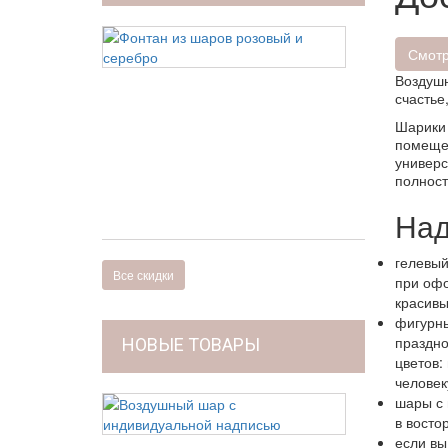
Фонтан
из
Смотр
шаров
Воздушн
розовый
счастье
и
серебро
Шарики 
помещен
4 170 руб
универс
4
полност
270
руб
Над
гелевый
Все скидки
при офо
красивы
фигурны
праздно
НОВЫЕ ТОВАРЫ
цветов:
человек
Воздушный
шары с 
шар
в восто
с
если вы