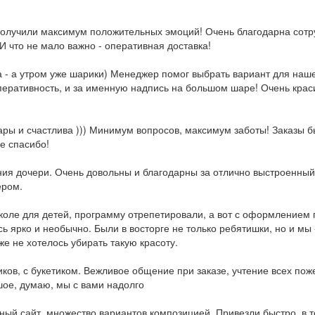
 получили максимум положительных эмоций! Очень благодарна сот
 что не мало важно - оперативная доставка!
 - а утром уже шарики) Менеджер помог выбрать вариант для наше
 оперативность, и за именную надпись на большом шаре! Очень кра
ры и счастлива ))) Минимум вопросов, максимум заботы! Заказы б
е спасибо!
ия дочери. Очень довольны и благодарны за отлично выстроенный 
ером.
коле для детей, программу отрепетировали, а вот с оформлением
 ярко и необычно. Были в восторге не только ребятишки, но и мы -
е не хотелось убирать такую красоту.
ков, с букетиком. Вежливое общение при заказе, учтение всех пож
шое, думаю, мы с вами надолго
ый сайт, множество вариантов композицией. Привезли быстро, в т