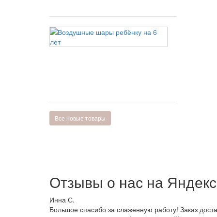
6 200 руб
Воздушные
шары
ребёнку
на
6
лет
5 035 руб
Все новые товары
Отзывы о нас на
Я
ндекс
Инна С.
Большое спасибо за слаженную работу! Заказ доста