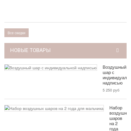
7
6
р
Все скидки
НОВЫЕ ТОВАРЫ
Воздушный
шар с
индивидуаль
надписью
5 250 руб
Набор
воздушны
шаров
на 2
года