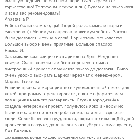
именную надпись на большом шаре! Очень красиво и
торжественно! Телефончик сохранили)) Будем еще заказывать
и всем вас рекомендовать!
Anastasiia P.
Ребята большое молодцы! Второй раз заказываю шары и
счастлива ))) Минимум вопросов, максимум заботы! Заказы
были доставлены точно в срок! Шары отличного качество!
Большой выбор и цены приятные! Большое спасибо!
Римма И.
Заказывали композицию из шариков на День Рождения
дочери. Очень довольны и благодарны за отлично
выстроенный процесс от момента заказа до доставки. Было
очень удобно выбирать шарики через чат с менеджером.
Марина Бабаева
Решили провести мероприятие в художественной школе для
детей, программу отрепетировали, а вот с оформлением
помещения немного растерялись. Студия аэродизайна
создала интересный проект, получилось ярко и необычно.
Были в восторге не только ребятишки, но и мы - взрослые
люди. Спасибо за ваш труд, кстати, шары с гелием ещё 5 дней
провисели в воздухе, даже не хотелось убирать такую красоту.
Яна Белкина
Заказывала дочке ко дню рождения фигурку из шариков, с