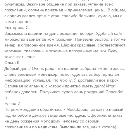
букетиком. Вежливое общение при заказе, учтение всех
пожеланий, ооочень приятная и приемлемая цена... В общем,
сюрприз удался прям с утра, спасибо большое, думаю, мы с
вами надолго
Екатерина С.
Заказывала шарики на день рождения дочери. Удобный сайт,
множество вариантов композицией. Привезли быстро, в тот же
вечер, в оговоренное время. Шарики красивые, соответствуют
картинке. Упакованы в огромные прозрачные мешки. Буду
заказывать еще.
Ольга К.
Добрый день! Очень рада, что шарики выбрала именно здесь.
Очень вежливый менеджер: помог сделать выбор, прислал
информацию, услышал, что я хочу. :) Доставили всё в срок.
Отличная компания, с которой приятно иметь дело! Итог:
ребенок доволен! Получился супер день рождения! Спасибо!
:)
Елена И.
По рекомендации обратилась к МосШарик, так как не первый
год на работе делают заказ именно здесь. Оформляла заказ
на день рождения молодому человеку со своими
пожеланиями по надписям. Выполнили все, как я хотела)