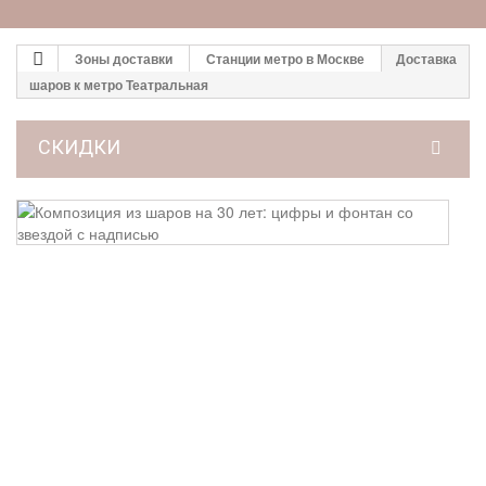
Зоны доставки
Станции метро в Москве
Доставка
шаров к метро Театральная
СКИДКИ
К
из
ш
н
3
ле
ц
и
ф
с
з
с
н
7 