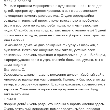
Марина Бабаева
Решили провести мероприятие в художественной школе для
детей, программу отрепетировали, а вот с оформлением
помещения немного растерялись. Студия аэродизайна
создала интересный проект, получилось ярко и необычно.
Были в восторге не только ребятишки, но и мы - взрослые
люди. Спасибо за ваш труд, кстати, шары с гелием ещё 5 дней
провисели в воздухе, даже не хотелось убирать такую красоту.
Яна Белкина
Заказывала дочке ко дню рождения фигурку из шариков, с
букетиком. Вежливое общение при заказе, учтение всех
пожеланий, ооочень приятная и приемлемая цена... В общем,
сюрприз удался прям с утра, спасибо большое, думаю, мы с
вами надолго
Екатерина С.
Заказывала шарики на день рождения дочери. Удобный сайт,
множество вариантов композицией. Привезли быстро, в тот же
вечер, в оговоренное время. Шарики красивые, соответствуют
картинке. Упакованы в огромные прозрачные мешки. Буду
заказывать еще.
Ольга К.
Добрый день! Очень рада, что шарики выбрала именно здесь.
Очень вежливый менеджер: помог сделать выбор, прислал