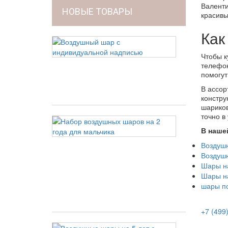
Валенти
НОВЫЕ ТОВАРЫ
красивы
Как
Воздушный
шар
Чтобы к
с
телефон
индивидуал
помогут
надписью
В ассор
5 250 руб
констру
шариков
точно в
Набор
воздушных
В наше
шаров
Воздуш
на
Воздуш
2
года
Шары на
для
Шары н
мальчика
шары по
5 000 руб
+7 (499
Воздушные