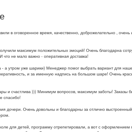
е
вили в оговоренное время, качественно, доброжелательно , очень и
 получили максимум положительных эмоций! Очень благодарна сот
 что не мало важно - оперативная доставка!
 - а утром уже шарики) Менеджер помог выбрать вариант для наше
 оперативность, и за именную надпись на большом шаре! Очень кра
ры и счастлива ))) Минимум вопросов, максимум заботы! Заказы б
е спасибо!
ия дочери. Очень довольны и благодарны за отлично выстроенный 
ером.
коле для детей, программу отрепетировали, а вот с оформлением