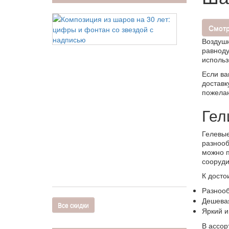
Композиция
из
Смотр
шаров
Воздушн
на
равноду
30
использ
лет:
цифры
Если ва
и
доставк
фонтан
пожелан
со
звездой
Гел
с
надписью
Гелевые
7 410 руб
разнооб
7
можно п
610
сооруди
руб
К досто
Разнооб
Дешевая
Все скидки
Яркий и
В ассор