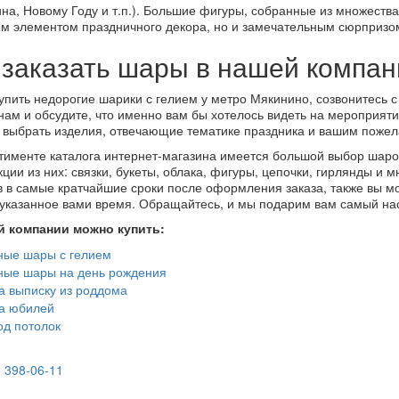
на, Новому Году и т.п.). Большие фигуры, собранные из множества
м элементом праздничного декора, но и замечательным сюрпризом
 заказать шары в нашей компа
упить недорогие шарики с гелием у метро Мякинино, созвонитесь
ам и обсудите, что именно вам бы хотелось видеть на мероприяти
ьной
 выбрать изделия, отвечающие тематике праздника и вашим поже
тименте каталога интернет-магазина имеется большой выбор шаров
кции из них: связки, букеты, облака, фигуры, цепочки, гирлянды и
 в самые кратчайшие сроки после оформления заказа, также вы мо
 указанное вами время. Обращайтесь, и мы подарим вам самый на
й компании можно купить:
ные шары с гелием
ные шары на день рождения
 выписку из роддома
а юбилей
д потолок
) 398-06-11