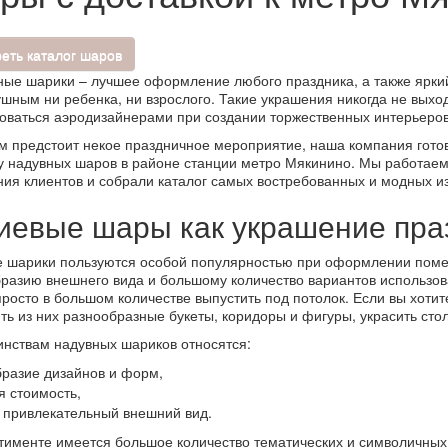
еть каталог шаров
ые шарики – лучшее оформление любого праздника, а также яркий
шным ни ребенка, ни взрослого. Такие украшения никогда не выхо
оваться аэродизайнерами при создании торжественных интерьеров
м предстоит некое праздничное мероприятие, наша компания готов
у надувных шаров в районе станции метро Мякинино. Мы работаем
ия клиентов и собрали каталог самых востребованных и модных и
иевые шары как украшение пра
 шарики пользуются особой популярностью при оформлении поме
разию внешнего вида и большому количество вариантов использов
росто в большом количестве выпустить под потолок. Если вы хотит
ть из них разнообразные букеты, коридоры и фигуры, украсить ст
инствам надувных шариков относятся:
разие дизайнов и форм,
 стоимость,
 привлекательный внешний вид.
тименте имеется большое количество тематических и символичных 