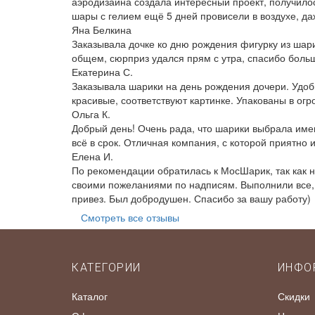
аэродизайна создала интересный проект, получилось
шары с гелием ещё 5 дней провисели в воздухе, даж
Яна Белкина
Заказывала дочке ко дню рождения фигурку из шари
общем, сюрприз удался прям с утра, спасибо боль
Екатерина С.
Заказывала шарики на день рождения дочери. Удобн
красивые, соответствуют картинке. Упакованы в ог
Ольга К.
Добрый день! Очень рада, что шарики выбрала име
всё в срок. Отличная компания, с которой приятно 
Елена И.
По рекомендации обратилась к МосШарик, так как 
своими пожеланиями по надписям. Выполнили все, к
привез. Был добродушен. Спасибо за вашу работу)
Смотреть все отзывы
КАТЕГОРИИ
ИНФО
Каталог
Скидки