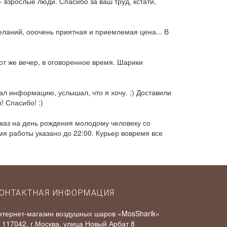
 взрослые люди. Спасибо за ваш труд, кстати,
еланий, ооочень приятная и приемлемая цена... В
от же вечер, в оговоренное время. Шарики
л информацию, услышал, что я хочу. :) Доставили
! Спасибо! :)
аказ на день рождения молодому человеку со
я работы указано до 22:00. Курьер вовремя все
ОНТАКТНАЯ ИНФОРМАЦИЯ
нтернет-магазин воздушных шаров «MosSharik»
117042
, г.
Москва
,
улица Новый Арбат 8