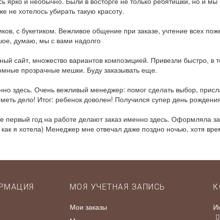
 ярко и необычно. Были в восторге не только ребятишки, но и мы -
е не хотелось убирать такую красоту.
ков, с букетиком. Вежливое общение при заказе, учтение всех пож
шое, думаю, мы с вами надолго
ый сайт, множество вариантов композицией. Привезли быстро, в т
ромные прозрачные мешки. Буду заказывать еще.
нно здесь. Очень вежливый менеджер: помог сделать выбор, присла
иметь дело! Итог: ребенок доволен! Получился супер день рождения
не первый год на работе делают заказ именно здесь. Оформляла з
ак я хотела) Менеджер мне отвечал даже поздно ночью, хотя врем
РМАЦИЯ
МОЯ УЧЕТНАЯ ЗАПИСЬ
К
Мои заказы
И