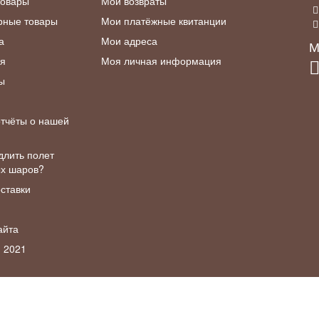
товары
Мои возвраты
рные товары
Мои платёжные квитанции
а
Мои адреса
М
я
Моя личная информация
ы
тчёты о нашей
длить полет
ых шаров?
ставки
и
айта
, 2021