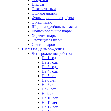
Цифры
С животными
С динозаврами
Фольгированные цифры
С надписью
Шарики футбольные мячи
Фольгированные шары
Ходячие шары
Светящиеся шары
Связка шаров
Шары на День рождения
День рождения ребенка
На 1 год
На 2 года
На 3 года
На 4 года
На 5 лет
На 6 лет
На 7 лет
На 8 лет
На 9 лет
На 10 лет
На 11 лет
На 12 лет