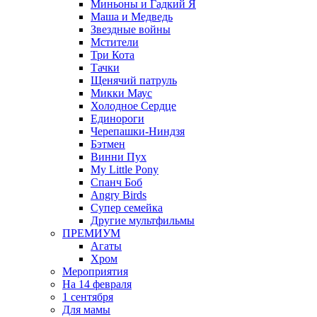
Миньоны и Гадкий Я
Маша и Медведь
Звездные войны
Мстители
Три Кота
Тачки
Щенячий патруль
Микки Маус
Холодное Сердце
Единороги
Черепашки-Ниндзя
Бэтмен
Винни Пух
My Little Pony
Спанч Боб
Angry Birds
Супер семейка
Другие мультфильмы
ПРЕМИУМ
Агаты
Хром
Мероприятия
На 14 февраля
1 сентября
Для мамы