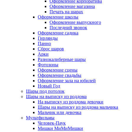
Оформление корпоратива
Оформление магазина
Печать на шарах
Оформление школы
Оформление выпускного
Последний звонок
Оформление садика
Гирлянды
Панно
Сброс шаров
Арки
Разнокалиберные шары
Фотозоны
Оформление сцены
Оформление свадьбы
Оформление зала на юбилей
Новый Год
Шары под потолок
Шары на выписку из роддома
На выписку из роддома девочки
Шары на выписку из роддома мальчика
Мальчик или девочка
Мультфильмы
Человек-Паук
Мишки МиМиМишки