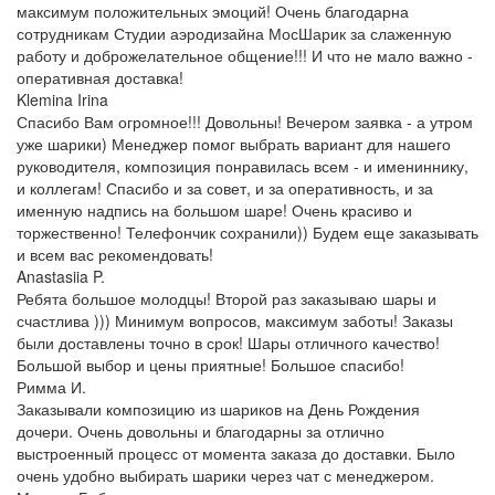
максимум положительных эмоций! Очень благодарна
сотрудникам Студии аэродизайна МосШарик за слаженную
работу и доброжелательное общение!!! И что не мало важно -
оперативная доставка!
Klemina Irina
Спасибо Вам огромное!!! Довольны! Вечером заявка - а утром
уже шарики) Менеджер помог выбрать вариант для нашего
руководителя, композиция понравилась всем - и имениннику,
и коллегам! Спасибо и за совет, и за оперативность, и за
именную надпись на большом шаре! Очень красиво и
торжественно! Телефончик сохранили)) Будем еще заказывать
и всем вас рекомендовать!
Anastasiia P.
Ребята большое молодцы! Второй раз заказываю шары и
счастлива ))) Минимум вопросов, максимум заботы! Заказы
были доставлены точно в срок! Шары отличного качество!
Большой выбор и цены приятные! Большое спасибо!
Римма И.
Заказывали композицию из шариков на День Рождения
дочери. Очень довольны и благодарны за отлично
выстроенный процесс от момента заказа до доставки. Было
очень удобно выбирать шарики через чат с менеджером.