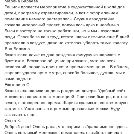
Марина Бабаева
Решили провести мероприятие в художественной школе для
детей, программу отрепетировали, а вот с оформлением
помещения немного растерялись. Студия аэродизайна
создала интересный проект, получилось ярко и необычно.
Были в восторге не только ребятишки, но и мы - взрослые
люди. Спасибо за ваш труд, кстати, шары с гелием ещё 5 дней
провисели в воздухе, даже не хотелось убирать такую красоту.
Яна Белкина
Заказывала дочке ко дню рождения фигурку из шариков, с
букетиком. Вежливое общение при заказе, учтение всех
пожеланий, ооочень приятная и приемлемая цена... В общем,
сюрприз удался прям с утра, спасибо большое, думаю, мы с
вами надолго
Екатерина С.
Заказывала шарики на день рождения дочери. Удобный сайт,
множество вариантов композицией. Привезли быстро, в тот же
вечер, в оговоренное время. Шарики красивые, соответствуют
картинке. Упакованы в огромные прозрачные мешки. Буду
заказывать еще.
Ольга К.
Добрый день! Очень рада, что шарики выбрала именно здесь.
Очень вежливый менеджер: помог сделать выбор, прислал